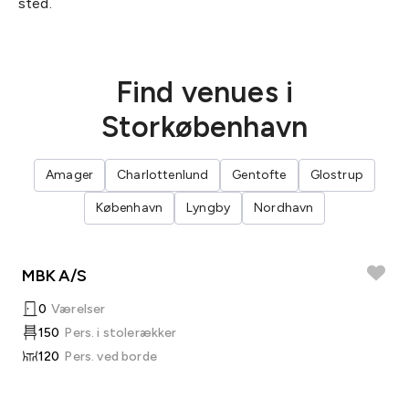
sted.
Find venues i
Storkøbenhavn
Amager
Charlottenlund
Gentofte
Glostrup
København
Lyngby
Nordhavn
MBK A/S
0
Værelser
150
Pers. i stolerækker
120
Pers. ved borde