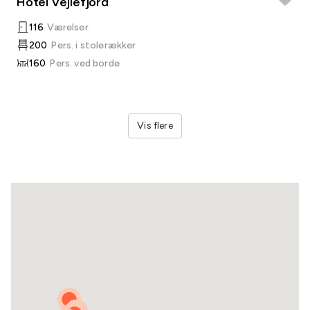
Hotel Vejlefjord
116
Værelser
200
Pers. i stolerækker
160
Pers. ved borde
Vis flere