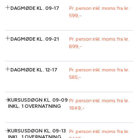
2 retters middag
Aftenkaffe/te
Inkluderet:
Standard AV-
Plenum
DAGMØDE KL. 09-17
Pr. person inkl. moms fra kr.
udstyr inkl.
- Hørehandicappede
599
Morgenmad ved
Formiddagskaffe/te-
projektor
ankomst
buffet
- Personer med astma og allergi
Isvand
Frokost
Inkluderet:
1
Plenum
DAGMØDE KL. 09-21
Pr. person inkl. moms fra kr.
- Udviklingshandicappede
sodavand/kildevand
899
Morgenmad ved
Formiddagskaffe/te-
Standard AV-
ankomst
buffet
udstyr inkl.
- Personer med læsevanskeligheder.
Isvand
Frokost
projektor
Inkluderet:
1
Eftermiddagskaffe/te-
DAGMØDE KL. 12-17
Pr. person inkl. moms fra kr.
sodavand/kildevand
buffet inkl. kage
585
Morgenmad ved
Formiddagskaffe/te-
Standard AV-
Plenum
ankomst
buffet
udstyr inkl.
Isvand
Frokost
projektor
Inkluderet:
1
Eftermiddagskaffe/te-
KURSUSDØGN KL. 09-09
Pr. person inkl. moms fra kr.
sodavand/kildevand
buffet inkl. kage
INKL. 1 OVERNATNING
1849
1
Frokost
2 retters middag
Plenum
sodavand/kildevand
Standard AV-
Eftermiddagskaffe/te-
Isvand
udstyr inkl.
buffet inkl. kage
Inkluderet:
KURSUSDØGN KL. 09-13
projektor
Pr. person inkl. moms fra kr.
Standard AV-
Plenum
INKL. 1 OVERNATNING