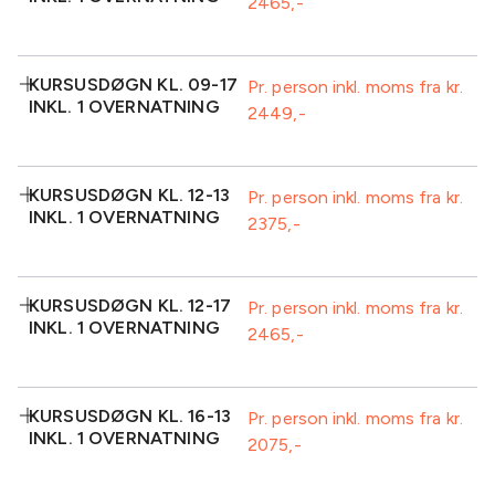
2465
Morgenmad ved
Formiddagskaffe/te-
udstyr inkl.
ankomst
buffet
projektor
Isvand
Frokost
Inkluderet:
1
Eftermiddagskaffe/te-
KURSUSDØGN KL. 09-17
Pr. person inkl. moms fra kr.
sodavand/kildevand
buffet inkl. kage
INKL. 1 OVERNATNING
2449
Morgenmad ved
Formiddagskaffe/te-
2 retters middag
Morgenmad
ankomst
buffet
Standard AV-
Plenum
Isvand
Frugt
udstyr inkl.
Inkluderet:
1
KURSUSDØGN KL. 12-13
Frokost
projektor
Pr. person inkl. moms fra kr.
sodavand/kildevand
INKL. 1 OVERNATNING
2375
Morgenmad ved
Formiddagskaffe/te-
Eftermiddagskaffe/te-
2 retters middag
ankomst
buffet
buffet inkl. kage
Isvand
Frugt
Forplejning
Morgenmad
Inkluderet:
1
fortsætter til og
KURSUSDØGN KL. 12-17
Frokost
Pr. person inkl. moms fra kr.
sodavand/kildevand
med frokost på
INKL. 1 OVERNATNING
2465
1
Frokost
afrejsedagen
Eftermiddagskaffe/te-
2 retters middag
sodavand/kildevand
buffet inkl. kage
Standard AV-
Plenum
Isvand
Frugt
udstyr inkl.
Forplejning fortsætter
Morgenmad
Inkluderet:
projektor
Eftermiddagskaffe/te-
til sidste
KURSUSDØGN KL. 16-13
2 retters middag
Pr. person inkl. moms fra kr.
buffet inkl. kage
eftermiddagskaffe/te-
INKL. 1 OVERNATNING
2075
1
Frokost
buffet (inkl.) på
Formiddagskaffe/te-
Morgenmad
sodavand/kildevand
afrejsedagen
buffet