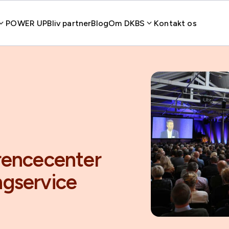
POWER UP
Bliv partner
Blog
Om DKBS
Kontakt os
rencecenter
gservice