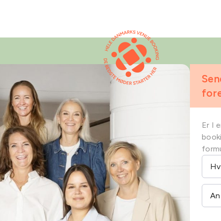
Sen
for
Er I 
booki
formu