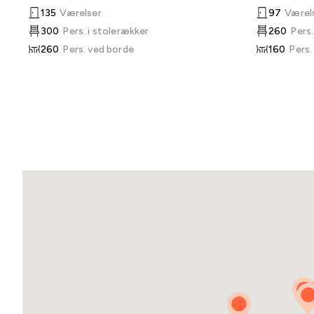
135
Værelser
97
Værel
300
Pers. i stolerækker
260
Pers.
260
Pers. ved borde
160
Pers.