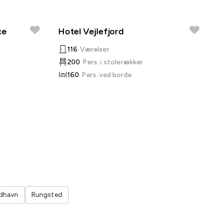
ce
Hotel Vejlefjord
116
Værelser
200
Pers. i stolerækker
160
Pers. ved borde
dhavn
Rungsted