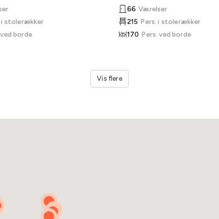
ser
66
Værelser
 i stolerækker
215
Pers. i stolerækker
 ved borde
170
Pers. ved borde
Vis flere