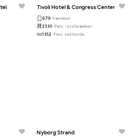
tel
Tivoli Hotel & Congress Center
679
Værelser
2330
Pers. i stolerækker
1352
Pers. ved borde
Nyborg Strand