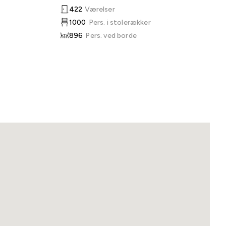
422
Værelser
1000
Pers. i stolerækker
896
Pers. ved borde