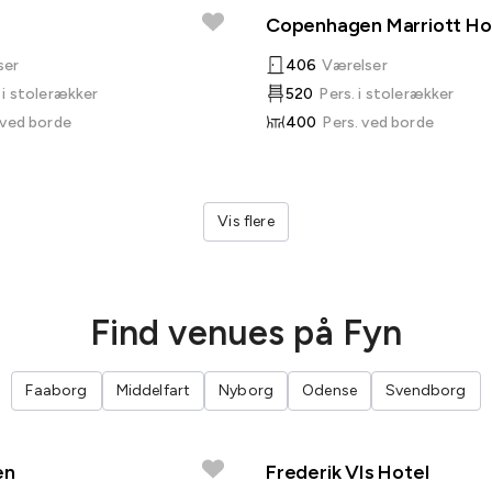
Copenhagen Marriott Ho
ser
406
Værelser
 i stolerækker
520
Pers. i stolerækker
 ved borde
400
Pers. ved borde
Vis flere
Find venues på Fyn
Faaborg
Middelfart
Nyborg
Odense
Svendborg
en
Frederik VIs Hotel