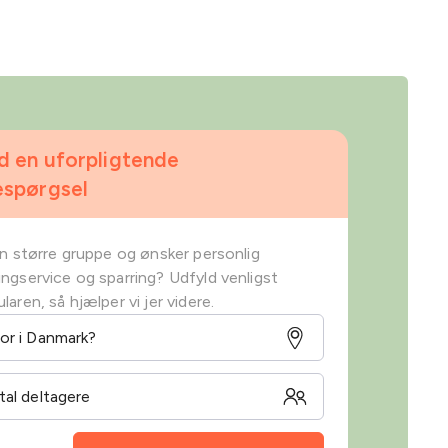
d en uforpligtende
espørgsel
en større gruppe og ønsker personlig
ngservice og sparring? Udfyld venligst
laren, så hjælper vi jer videre.