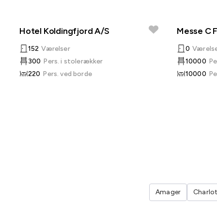
Hotel Koldingfjord A/S
Messe C F
152
Værelser
0
Værels
300
Pers. i stolerækker
10000
Pe
220
Pers. ved borde
10000
Pe
Amager
Charlo