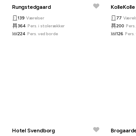
Rungstedgaard
KolleKolle
139
Værelser
77
Værel
364
Pers. i stolerækker
200
Pers.
224
Pers. ved borde
126
Pers.
Hotel Svendborg
Brogaard