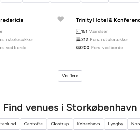
redericia
Trinity Hotel & Konferen
er
151
Værelser
rs. i stolerækker
212
Pers. i stolerækker
rs. ved borde
200
Pers. ved borde
Vis flere
Find venues i Storkøbenhavn
ttenlund
Gentofte
Glostrup
København
Lyngby
Nor