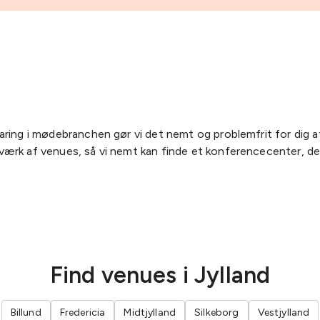
ring i mødebranchen gør vi det nemt og problemfrit for dig a
rk af venues, så vi nemt kan finde et konferencecenter, der p
Find venues i Jylland
Billund
Fredericia
Midtjylland
Silkeborg
Vestjylland