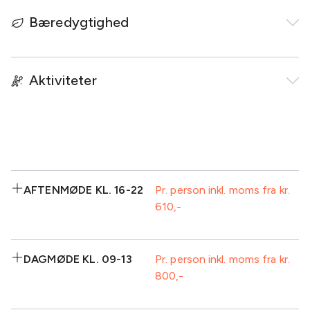
Bæredygtighed
Aktiviteter
AFTENMØDE KL. 16-22
Pr. person inkl. moms fra kr.
610
Inkluderet:
DAGMØDE KL. 09-13
Pr. person inkl. moms fra kr.
800
Eftermiddagskaffe/te-
Isvand
buffet, inkl. kage