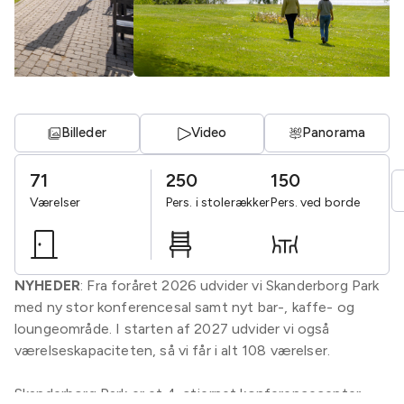
Billeder
Video
Panorama
71
250
150
Værelser
Pers. i stolerækker
Pers. ved borde
NYHEDER
: Fra foråret 2026 udvider vi Skanderborg Park
med ny stor konferencesal samt nyt bar-, kaffe- og
loungeområde. I starten af 2027 udvider vi også
værelseskapaciteten, så vi får i alt 108 værelser.
Skanderborg Park er et 4-stjernet konferencecenter