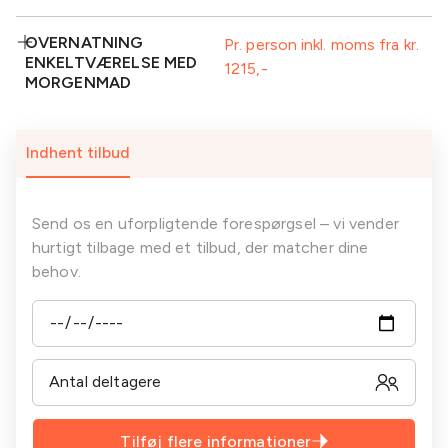
buffet inkl. kage
(inkl.) på
udstyr inkl.
afrejsedagen
projektor
2 retters middag
Morgenmad
Inkluderet:
OVERNATNING
Pr. person inkl. moms fra kr.
Standard AV-
Plenum
Formiddagskaffe/te-
Forplejning fortsætter
ENKELTVÆRELSE MED
udstyr inkl.
1215
buffet
til sidste
Morgenmad
MORGENMAD
projektor
eftermiddagskaffe/te-
buffet (inkl.) på
afrejsedagen
Standard AV-
Inkluderet:
Plenum
Indhent tilbud
udstyr inkl.
projektor
Morgenmad
Send os en uforpligtende forespørgsel – vi vender
hurtigt tilbage med et tilbud, der matcher dine
behov.
Tilføj flere informationer