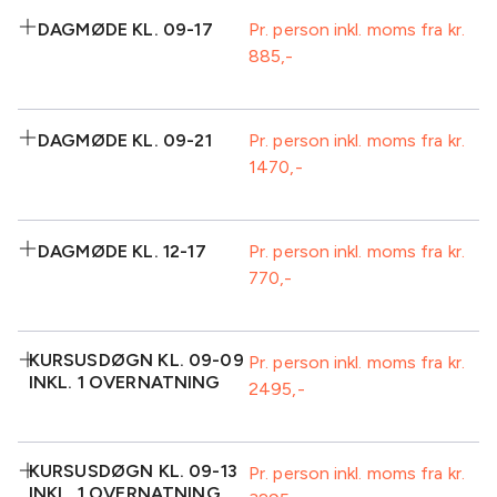
2 retters middag
Plenum
Inkluderet:
Standard AV-
DAGMØDE KL. 09-17
Pr. person inkl. moms fra kr.
udstyr inkl.
885
Kaffe/te m/brød
Formiddagskaffe/te-
projektor
v/ankomst
buffet
Isvand
Frugt
Inkluderet:
Frokost
Plenum
DAGMØDE KL. 09-21
Pr. person inkl. moms fra kr.
Standard AV-
1470
Kaffe/te m/brød
Morgenmad ved
udstyr inkl.
v/ankomst
ankomst
projektor
Isvand
Frugt
Inkluderet:
Eftermiddagskaffe/te-
Frokost
DAGMØDE KL. 12-17
Pr. person inkl. moms fra kr.
buffet inkl. kage
770
Kaffe/te m/brød
Formiddagskaffe/te-
Standard AV-
Plenum
v/ankomst
buffet
udstyr inkl.
Isvand
Frugt
projektor
Inkluderet:
Eftermiddagskaffe/te-
KURSUSDØGN KL. 09-09
Frokost
Pr. person inkl. moms fra kr.
buffet inkl. kage
INKL. 1 OVERNATNING
2495
Frokost
Isvand
2 retters middag
Plenum
Eftermiddagskaffe/te-
Frugt
Standard AV-
buffet inkl. kage
udstyr inkl.
Inkluderet:
Standard AV-
KURSUSDØGN KL. 09-13
Plenum
projektor
Pr. person inkl. moms fra kr.
udstyr inkl.
INKL. 1 OVERNATNING