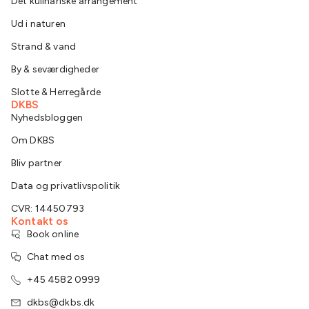
Det kulinariske arrangement
Ud i naturen
Strand & vand
By & seværdigheder
Slotte & Herregårde
DKBS
Nyhedsbloggen
Om DKBS
Bliv partner
Data og privatlivspolitik
CVR: 14450793
Kontakt os
Book online
Chat med os
+45 4582 0999
dkbs@dkbs.dk