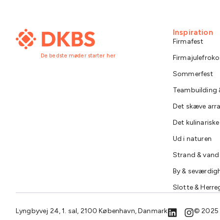
Inspiration
Firmafest
De bedste møder starter her
Firmajulefroko
Sommerfest
Teambuilding &
Det skæve ar
Det kulinarisk
Ud i naturen
Strand & vand
By & seværdig
Slotte & Herre
Lyngbyvej 24, 1. sal, 2100 København, Danmark
© 2025