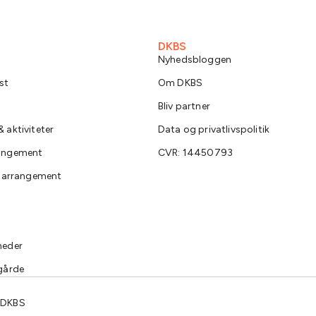
DKBS
Nyhedsbloggen
st
Om DKBS
Bliv partner
 aktiviteter
Data og privatlivspolitik
rangement
CVR: 14450793
e arrangement
heder
gårde
 DKBS