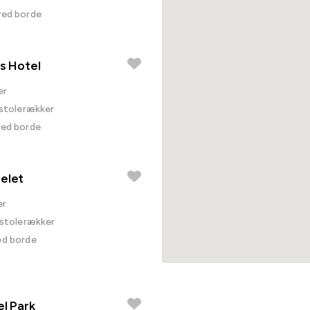
ved borde
Is Hotel
er
i stolerækker
ved borde
elet
er
i stolerækker
ed borde
el Park