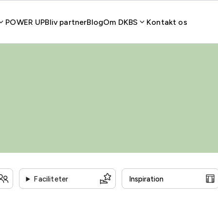
POWER UP
Bliv partner
Blog
Om DKBS
Kontakt os
Faciliteter
Statsaftale
Handicapvenlig
Auditorium
Grønne o