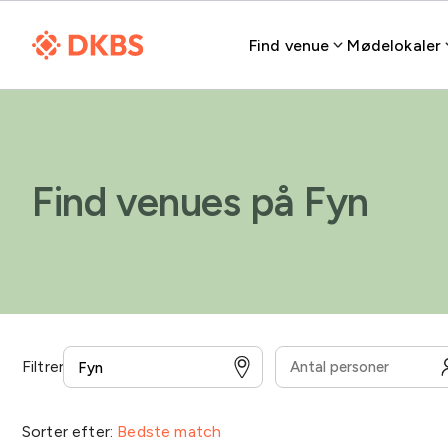
Find venue
Mødelokaler
Find venues på Fyn
Filtrer
Overnatning
Overenskomst for medarbejdere
Sorter efter:
Bedste match