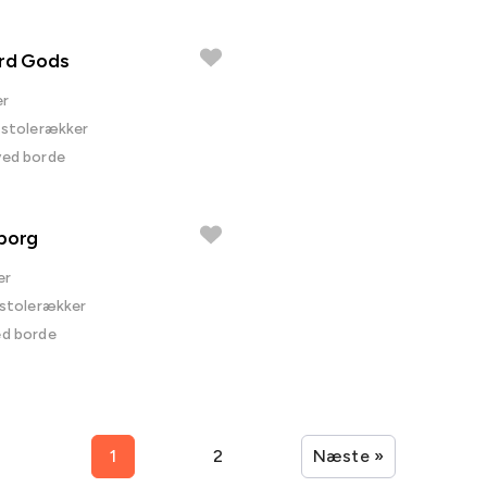
ard Gods
er
i stolerækker
ved borde
borg
er
i stolerækker
ed borde
1
2
Næste »