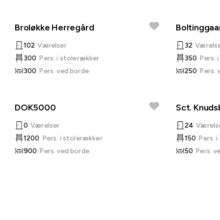
Broløkke Herregård
Boltingga
102
Værelser
32
Værels
300
Pers. i stolerækker
350
Pers. 
300
Pers. ved borde
250
Pers. 
DOK5000
Sct. Knuds
0
Værelser
24
Værels
1200
Pers. i stolerækker
150
Pers. 
900
Pers. ved borde
50
Pers. v