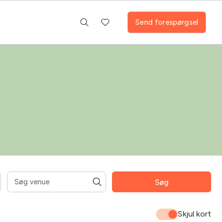
Send forespørgsel
Søg
mråder
Fitness room
Pool
Skjul kort