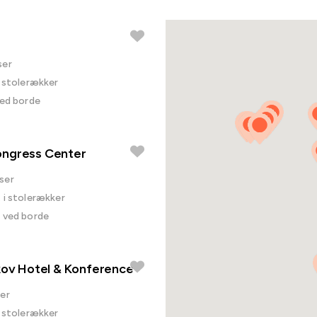
ser
i stolerækker
ved borde
ngress Center
ser
. i stolerækker
. ved borde
kov Hotel & Konference
er
i stolerækker