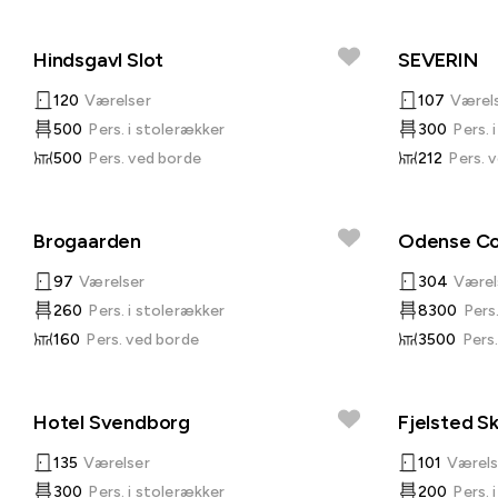
Hindsgavl Slot
SEVERIN
120
Værelser
107
Værel
500
Pers. i stolerækker
300
Pers. 
500
Pers. ved borde
212
Pers. 
Brogaarden
Odense Co
97
Værelser
304
Værel
260
Pers. i stolerækker
8300
Pers
160
Pers. ved borde
3500
Pers
Hotel Svendborg
Fjelsted S
135
Værelser
101
Værels
300
Pers. i stolerækker
200
Pers. 