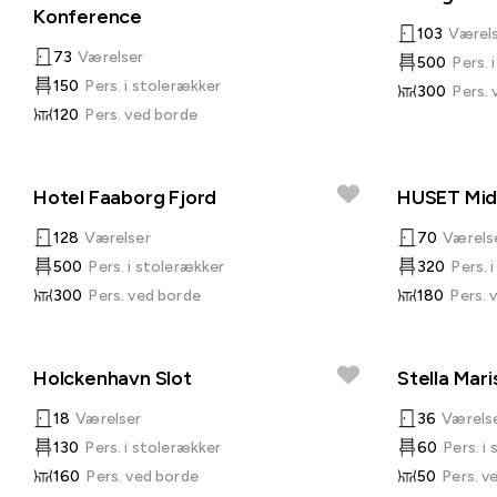
Konference
103
Værel
73
Værelser
500
Pers. 
150
Pers. i stolerækker
300
Pers.
120
Pers. ved borde
Hotel Faaborg Fjord
HUSET Mid
128
Værelser
70
Værels
500
Pers. i stolerækker
320
Pers. 
300
Pers. ved borde
180
Pers. 
Holckenhavn Slot
Stella Mari
18
Værelser
36
Værels
130
Pers. i stolerækker
60
Pers. i
160
Pers. ved borde
50
Pers. v