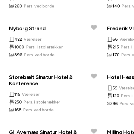
260
Pers. ved borde
140
Pers. 
Nyborg Strand
Frederik V
422
Værelser
66
Værels
1000
Pers. i stolerækker
215
Pers. 
896
Pers. ved borde
170
Pers. 
Storebælt Sinatur Hotel &
Hotel Hess
Konference
59
Værels
115
Værelser
120
Pers. 
250
Pers. i stolerækker
96
Pers. v
168
Pers. ved borde
Gl. Avernæs Sinatur Hotel &
Milling Hot