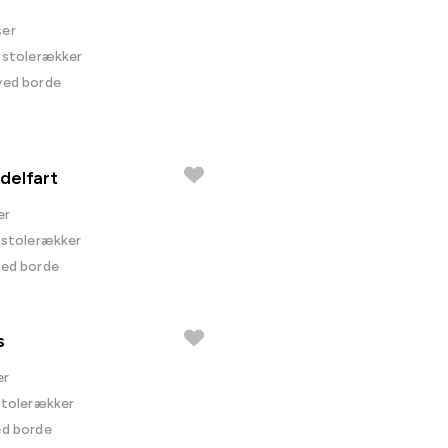
ser
i stolerækker
 ved borde
delfart
er
i stolerækker
ved borde
s
er
 stolerækker
ed borde