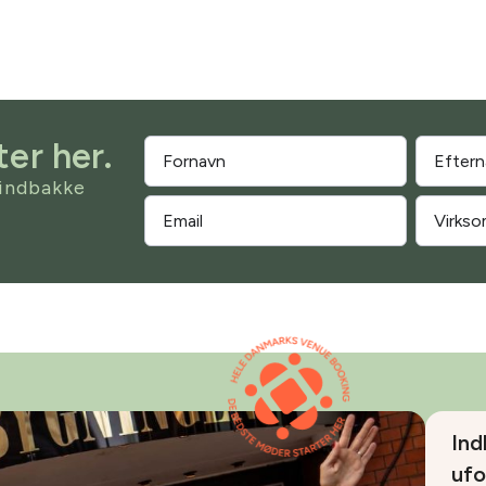
er her.
 indbakke
Ind
ufo