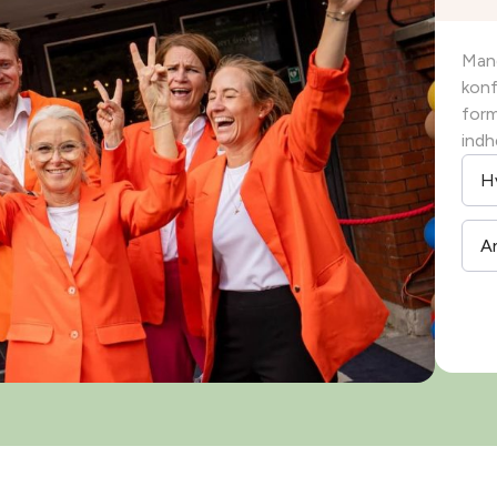
Mang
konf
form
indh