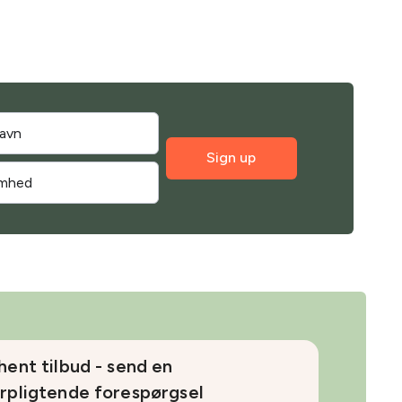
Sign up
hent tilbud - send en
rpligtende forespørgsel