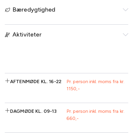
Bæredygtighed
Aktiviteter
AFTENMØDE KL. 16-22
Pr. person inkl. moms fra kr.
1150
Inkluderet:
DAGMØDE KL. 09-13
Pr. person inkl. moms fra kr.
660
Eftermiddagskaffe/te-
Isvand
buffet, inkl. kage
1