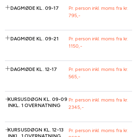
2 retters middag
sodavand/kildevand
Inkluderet:
DAGMØDE KL. 09-17
Pr. person inkl. moms fra kr.
Standard AV-
795
Kaffe/te m/brød
Morgenmad ved
udstyr inkl.
v/ankomst
ankomst
projektor
Formiddagskaffe/te-
Isvand
buffet
Inkluderet:
DAGMØDE KL. 09-21
Pr. person inkl. moms fra kr.
Frugt
Frokost
1150
Kaffe/te m/brød
Morgenmad ved
1
Plenum
v/ankomst
ankomst
sodavand/kildevand
Formiddagskaffe/te-
Isvand
Standard AV-
buffet
Inkluderet:
udstyr inkl.
DAGMØDE KL. 12-17
Pr. person inkl. moms fra kr.
Frugt
Frokost
projektor
565
Morgenmad ved
Formiddagskaffe/te-
1
Eftermiddagskaffe/te-
ankomst
buffet
sodavand/kildevand
buffet inkl. kage
Isvand
Frugt
Standard AV-
Plenum
Inkluderet:
1
udstyr inkl.
KURSUSDØGN KL. 09-09
Frokost
Pr. person inkl. moms fra kr.
sodavand/kildevand
projektor
INKL. 1 OVERNATNING
2345
Kaffe/te-buffet
Frokost
Eftermiddagskaffe/te-
2 retters middag
ved ankomst
buffet inkl. kage
1
Isvand
Standard AV-
Plenum
sodavand/kildevand
Inkluderet:
udstyr inkl.
KURSUSDØGN KL. 12-13
Pr. person inkl. moms fra kr.
Eftermiddagskaffe/te-
Frugt
projektor
INKL. 1 OVERNATNING