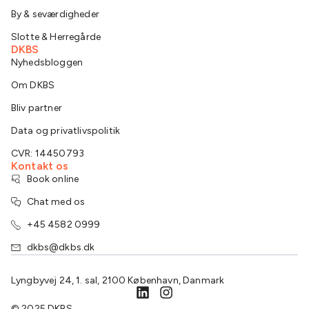
By & seværdigheder
Slotte & Herregårde
DKBS
Nyhedsbloggen
Om DKBS
Bliv partner
Data og privatlivspolitik
CVR: 14450793
Kontakt os
Book online
Chat med os
+45 4582 0999
dkbs@dkbs.dk
Lyngbyvej 24, 1. sal, 2100 København, Danmark
© 2025 DKBS