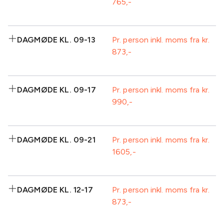
765
Inkluderet:
DAGMØDE KL. 09-13
Pr. person inkl. moms fra kr.
873
Isvand
Frugt
2 retters middag
Plenum
Standard AV-
Inkluderet:
udstyr inkl.
DAGMØDE KL. 09-17
Pr. person inkl. moms fra kr.
projektor
990
Kaffe/te m/brød
Formiddagskaffe/te-
v/ankomst
buffet
Isvand
Frugt
Inkluderet:
1
Frokost
DAGMØDE KL. 09-21
Pr. person inkl. moms fra kr.
sodavand/kildevand
1605
Kaffe/te m/brød
Formiddagskaffe/te-
Standard AV-
Plenum
v/ankomst
buffet
udstyr inkl.
Isvand
Frugt
projektor
Inkluderet:
1
Frokost
DAGMØDE KL. 12-17
Pr. person inkl. moms fra kr.
sodavand/kildevand
873
Kaffe/te m/brød
Formiddagskaffe/te-
Eftermiddagskaffe/te-
Plenum
v/ankomst
buffet
buffet inkl. kage