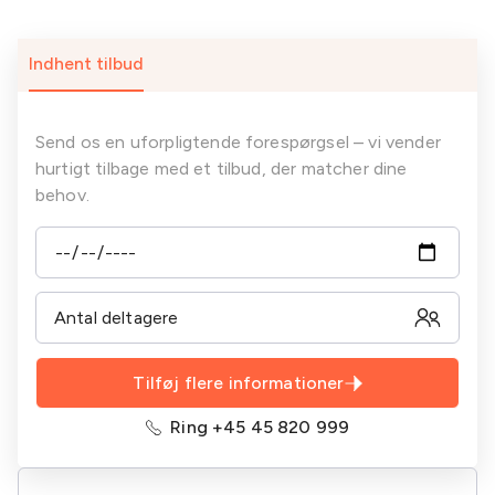
Eftermiddagskaffe/te-
Plenum
buffet inkl. kage
Standard AV-
Inkluderet:
Indhent tilbud
udstyr inkl.
projektor
Morgenmad
Send os en uforpligtende forespørgsel – vi vender
hurtigt tilbage med et tilbud, der matcher dine
behov.
Tilføj flere informationer
Ring +45 45 820 999