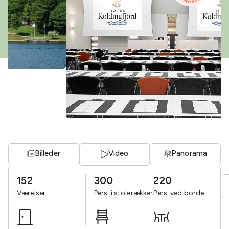
Billeder
Video
Panorama
152
300
220
Værelser
Pers. i stolerækker
Pers. ved borde