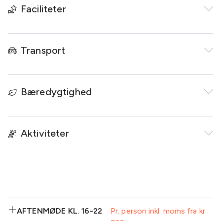
Vi står klar, fra du træder ind på hotellet, til du forlader
Faciliteter
os igen.
Louisehøj er en overlægebolig fra den tid, hvor vores
Transport
bygninger rummede Danmarks første
julemærkesanatorium.
Vi tilbyder helt private og eksklusive arrangementer på
Bæredygtighed
Louisehøj. Her får I jeres egne tjenere og kokke, og al
forplejning bliver tilberedt i huset og med de bedste
sæsonbetonede råvarer.
Aktiviteter
Alle måltider og serveringer er fleksible og tilpasset jeres
ønsker. Møder på Louisehøj er i uforstyrrede og private
rammer, hvor I kan være helt jer selv, når fortrolighed og
diskretion er vigtige parametre for jeres møde.
AFTENMØDE KL. 16-22
Pr. person inkl. moms fra kr.