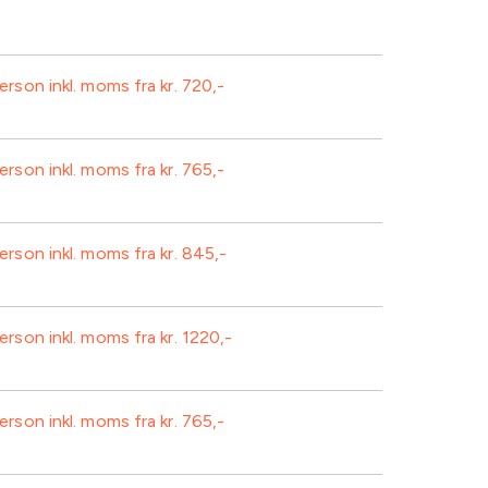
person inkl. moms fra kr.
720
person inkl. moms fra kr.
765
Isvand
2 retters middag
person inkl. moms fra kr.
845
Plenum
Formiddagskaffe/te-buffet
Frugt
person inkl. moms fra kr.
1220
1 sodavand/kildevand
Standard AV-udstyr inkl. projektor
Formiddagskaffe/te-buffet
Frugt
person inkl. moms fra kr.
765
1 sodavand/kildevand
Plenum
Formiddagskaffe/te-buffet
Frugt