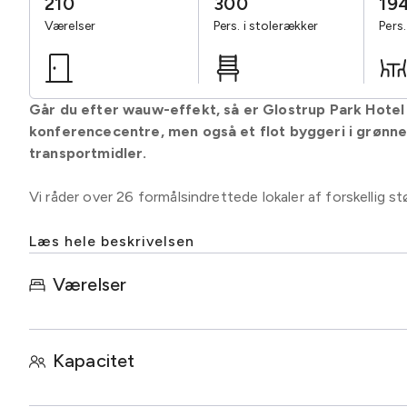
210
300
19
Værelser
Pers. i stolerækker
Pers
Går du efter wauw-effekt, så er Glostrup Park Hotel
konferencecentre, men også et flot byggeri i grønne 
transportmidler.
Vi råder over 26 formålsindrettede lokaler af forskellig s
Endvidere tilbydes en fantastisk panoramarestaurant, lig
Læs hele beskrivelsen
overdækket terrasse der vender ud mod den smukke park
Værelser
Der bliver kræset for sanserne på Glostrup Park Hotel. 
vores legendariske Restaurant La Cocotte med en af land
lyse værelser samt Lobbyen med bar, pejs og hyggelige 
Kapacitet
På den tekniske side lever vi fuldt ud op til nutidens kra