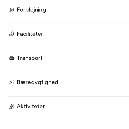
effektive WiFi løsninger, der understøtter den 1 Gbit forbi
Forplejning
Glostrup Park Hotel er den ideelle kombination af et flo
konferencecenter. Beliggenheden er enestående; lige ved
København, hvilket gør tilgangen meget nem og praktisk.
Faciliteter
Blot 25 minutters kørsel fra Københavns Lufthavn og kun
Transport
Der er gratis udendørsparkering samt aflåst garage mod e
Den Grønne Nøgle er gæsternes garanti for, at der her 
til miljøet.
Bæredygtighed
Aktiviteter