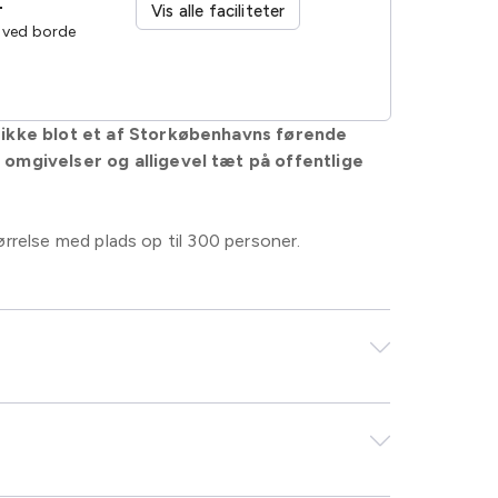
4
Vis alle faciliteter
. ved borde
 ikke blot et af Storkøbenhavns førende
omgivelser og alligevel tæt på offentlige
tørrelse med plads op til 300 personer.
eledes med plads til 300 personer, samt en
.
Wellness Center med sauna, dampbad og fitness,
ets flotteste vinkældre, 210 velindrettede og
sofagrupper.
v og kan samtidig tilbyde en af branchens mest