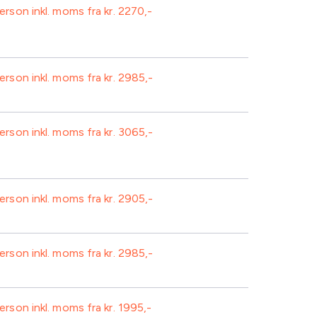
person inkl. moms fra kr.
2270
1 sodavand/kildevand
2 retters middag
1 sodavand/kildevand
Frugt
Plenum
Plenum
person inkl. moms fra kr.
2985
Formiddagskaffe/te-buffet
Frugt
person inkl. moms fra kr.
3065
1 sodavand/kildevand
2 retters middag
Formiddagskaffe/te-buffet
Frugt
Morgenmad
1 sodavand/kildevand
Standard AV-udstyr inkl. projektor
person inkl. moms fra kr.
2905
2 retters middag
Formiddagskaffe/te-buffet
Morgenmad
Frugt
Plenum
person inkl. moms fra kr.
2985
1 sodavand/kildevand
2 retters middag
1 sodavand/kildevand
Frugt
Morgenmad
person inkl. moms fra kr.
1995
2 retters middag