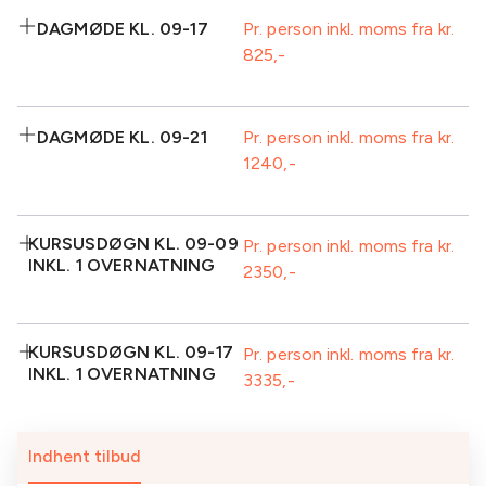
Frugt
2 retters middag
Inkluderet:
Aftenkaffe/te
Plenum
DAGMØDE KL. 09-17
Pr. person inkl. moms fra kr.
Standard AV-
825
Kaffe/te m/brød
Isvand
udstyr inkl.
v/ankomst
projektor
Frugt
Frokost
Inkluderet:
1
Plenum
DAGMØDE KL. 09-21
Pr. person inkl. moms fra kr.
sodavand/kildevand
1240
Kaffe/te m/brød
Isvand
Standard AV-
v/ankomst
udstyr inkl.
Frugt
Frokost
projektor
Inkluderet:
1
Eftermiddagskaffe/te-
KURSUSDØGN KL. 09-09
Pr. person inkl. moms fra kr.
sodavand/kildevand
buffet inkl. kage
INKL. 1 OVERNATNING
2350
Kaffe/te m/brød
Isvand
Standard AV-
Plenum
v/ankomst
udstyr inkl.
Frugt
Frokost
projektor
Inkluderet:
1
Eftermiddagskaffe/te-
KURSUSDØGN KL. 09-17
Pr. person inkl. moms fra kr.
sodavand/kildevand
buffet inkl. kage
INKL. 1 OVERNATNING
3335
Kaffe/te m/brød
Formiddagskaffe/te-
2 retters middag
Plenum
v/ankomst
buffet
Standard AV-
Isvand
Frugt
udstyr inkl.
Inkluderet:
Indhent tilbud
1
Frokost
projektor
sodavand/kildevand