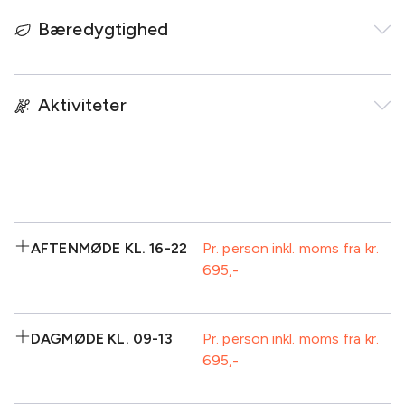
Bæredygtighed
Aktiviteter
AFTENMØDE KL. 16-22
Pr. person inkl. moms fra kr.
695
Inkluderet:
DAGMØDE KL. 09-13
Pr. person inkl. moms fra kr.
695
Eftermiddagskaffe/te-
Isvand
buffet, inkl. kage