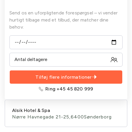
Kaffe/te m/brød
Formiddagskaffe/te-
Eftermiddagskaffe/te-
2 retters middag
v/ankomst
buffet
buffet inkl. kage
Send os en uforpligtende forespørgsel – vi vender
Isvand
Frugt
Morgenmad
Plenum
hurtigt tilbage med et tilbud, der matcher dine
1
Frokost
Standard AV-
behov.
sodavand/kildevand
udstyr inkl.
Eftermiddagskaffe/te-
2 retters middag
projektor
buffet inkl. kage
Aftenkaffe/te
Morgenmad
Forplejning fortsætter
Plenum
til sidste
eftermiddagskaffe/te-
buffet (inkl.) på
afrejsedagen
Tilføj flere informationer
Standard AV-
udstyr inkl.
Ring +45 45 820 999
projektor
Alsik Hotel & Spa
Nørre Havnegade 21-25,
6400
Sønderborg