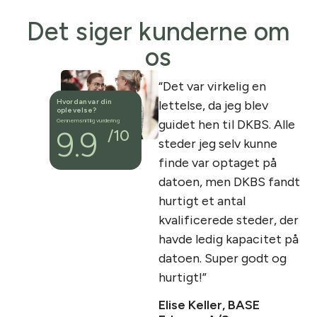
Det siger kunderne om
os
“Det var virkelig en
“
Hvordan var din
lettelse, da jeg blev
s
oplevelse?
Gennemsnitlig vurdering
guidet hen til DKBS. Alle
K
9.9
/
10
steder jeg selv kunne
s
finde var optaget på
va
datoen, men DKBS fandt
co
hurtigt et antal
sk
kvalificerede steder, der
m
havde ledig kapacitet på
k
datoen. Super godt og
C
hurtigt!”
K
Elise Keller, BASE