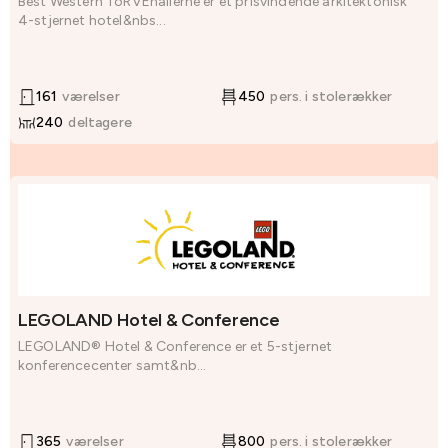
Best Western ToRVEhallerne er et prisvindende arkitektonisk
4-stjernet hotel&nbs...
161
værelser
450
pers. i stolerækker
240
deltagere
LEGOLAND Hotel & Conference
LEGOLAND® Hotel & Conference er et 5-stjernet
konferencecenter samt&nb...
365
værelser
800
pers. i stolerækker