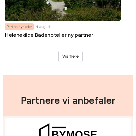
Partnernyheder
4 august
Partner
Helenekilde Badehotel er ny partner
Oplev
LEGO®
Vis flere
Partnere vi anbefaler