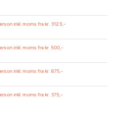
person inkl. moms fra kr.
312.5
person inkl. moms fra kr.
500
Morgenmad ved ankomst
Isvand
person inkl. moms fra kr.
875
Plenum
Morgenmad ved ankomst
Isvand
person inkl. moms fra kr.
375
Frokost
Eftermiddagskaffe/te-buffet inkl.
Morgenmad ved ankomst
kage
Isvand
Standard AV-udstyr inkl. projektor
Frokost
Eftermiddagskaffe/te-buffet inkl.
Frokost
kage
Isvand