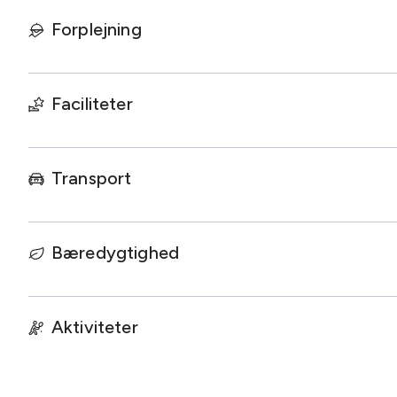
Den gamle væverhal danner den perfekte ramme – et ste
Forplejning
Lokalet er indrettet med store lyse plankegulve, højt ti
på væggene.
Faciliteter
Her er alt andet end kedelige faciliteter – vi skaber rum, d
fremstå skarp og professionel.
Transport
Lokalerne er udstyret med topmoderne AV-udstyr, og vi hj
dagen.
Maden er sæsonbetonet og fuld af smag. Vores køkkenche
Bæredygtighed
vi garanterer en gastronomisk oplevelse, der matcher ste
Aktiviteter