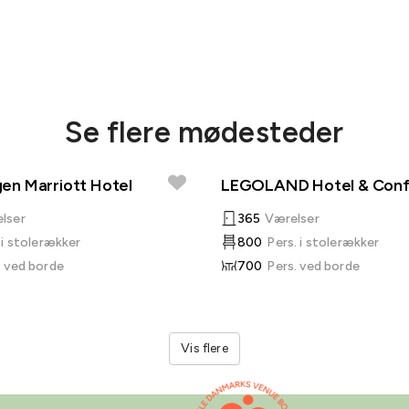
Se flere mødesteder
n Marriott Hotel
LEGOLAND Hotel & Con
lser
365
Værelser
 i stolerækker
800
Pers. i stolerækker
. ved borde
700
Pers. ved borde
Vis flere