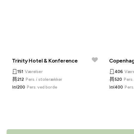
Trinity Hotel & Konference
Copenhage
151
Værelser
406
Være
212
Pers. i stolerækker
520
Pers.
200
Pers. ved borde
400
Pers