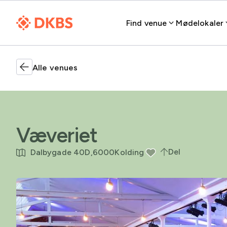
Find venue
Mødelokaler
Alle venues
Væveriet
Del
Dalbygade 40D,
6000
Kolding