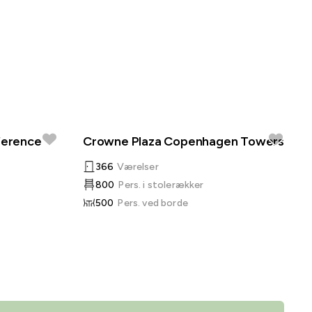
ference
Crowne Plaza Copenhagen Towers
366
Værelser
800
Pers. i stolerækker
500
Pers. ved borde