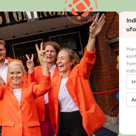
Ind
ufo
Mang
konf
form
indh