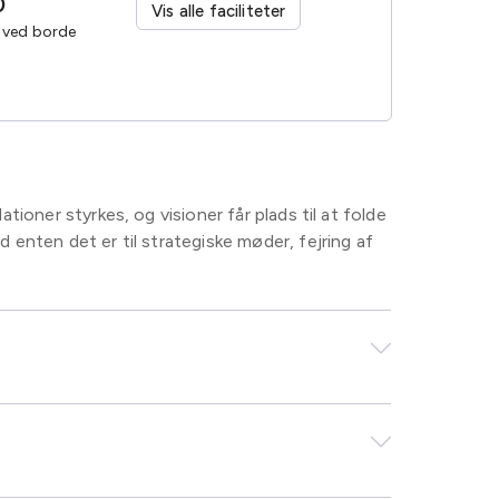
0
Vis alle faciliteter
. ved borde
ationer styrkes, og visioner får plads til at folde
d enten det er til strategiske møder, fejring af
 med præcision og omtanke. Fra de rå rammer til
 er vævet med omhu, så det passer til jeres
 møde, konference, produktlancering eller