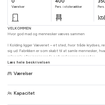
0
400
35
Værelser
Pers. i stolerækker
Pers
VELKOMMEN
Hvor god mad og mennesker væves sammen
I Kolding ligger Væveriet – et sted, hvor tråde krydses, rel
sig ud. Fabrikken er som skabt til at samle mennesker, hva
milepæle eller inspirerende netværksarrangementer.
Læs hele beskrivelsen
Ligesom et traditionelt væveri binder vi detaljer sammen
Værelser
den skræddersyede oplevelse – hvert arrangement hos os
behov.
Leder I efter anderledes og inspirerende lokaler til jeres
Kapacitet
minimesse?