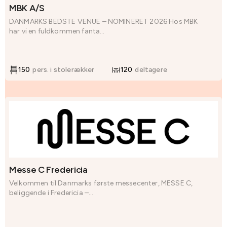
MBK A/S
DANMARKS BEDSTE VENUE – NOMINERET 2026 Hos MBK
har vi en fuldkommen fanta...
150
pers. i stolerækker
120
deltagere
Messe C Fredericia
Velkommen til Danmarks første messecenter, MESSE C,
beliggende i Fredericia –...