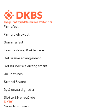
Inspiration
De bedste møder starter her
Firmafest
Firmajulefrokost
Sommerfest
Teambuilding & aktiviteter
Det skæve arrangement
Det kulinariske arrangement
Ud i naturen
Strand & vand
By & seværdigheder
Slotte & Herregårde
DKBS
Nyhedsbloggen