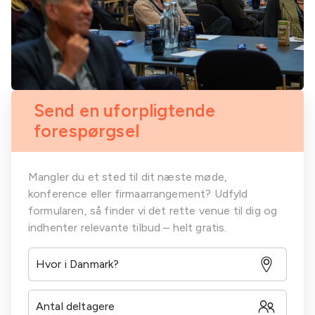
Send en uforpligtende
forespørgsel
Mangler du et sted til dit næste møde,
konference eller firmaarrangement? Udfyld
formularen, så finder vi det rette venue til dig og
indhenter relevante tilbud – helt gratis.