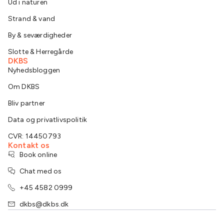
Ud i naturen
Strand & vand
By & seværdigheder
Slotte & Herregårde
DKBS
Nyhedsbloggen
Om DKBS
Bliv partner
Data og privatlivspolitik
CVR: 14450793
Kontakt os
Book online
Chat med os
+45 4582 0999
dkbs@dkbs.dk