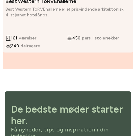
Best Western ToRVEhallerne
Best Western ToRVEhallerne er et prisvindende arkitektonisk
4-stjernet hotel&nbs...
161
værelser
450
pers. i stolerækker
240
deltagere
De bedste møder starter
her.
Få nyheder, tips og inspiration i din
indbakke