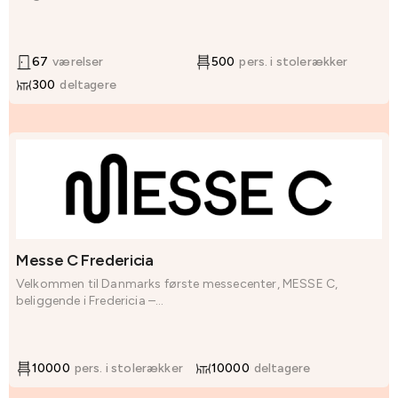
67
værelser
500
pers. i stolerækker
300
deltagere
Messe C Fredericia
Velkommen til Danmarks første messecenter, MESSE C,
beliggende i Fredericia –...
10000
pers. i stolerækker
10000
deltagere