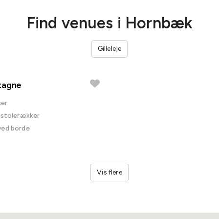
Find venues i Hornbæk
Gilleleje
tagne
ser
i stolerækker
ved borde
Vis flere