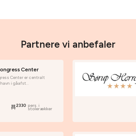
Partnere vi anbefaler
 Congress Center
ress Center er centralt
avn i gåafst...
2330
pers. i
stolerækker