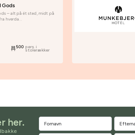
d Gods
s – alt på ét sted, midt på
ra hverda...
500
pers. i
stolerækker
r her.
ndbakke