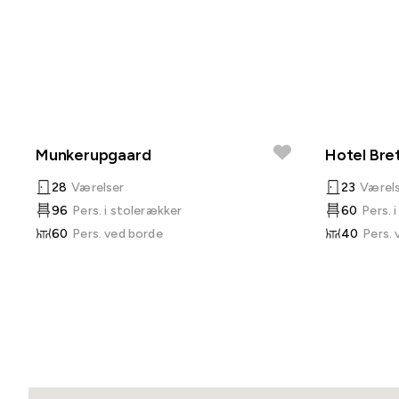
Munkerupgaard
Hotel Bre
28
Værelser
23
Værel
96
Pers. i stolerækker
60
Pers. 
60
Pers. ved borde
40
Pers. 