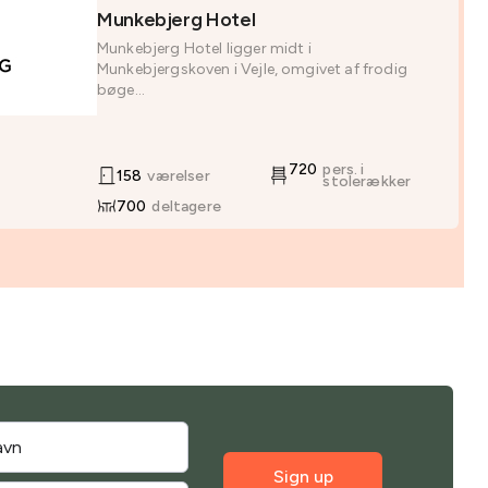
Munkebjerg Hotel
Munkebjerg Hotel ligger midt i
Munkebjergskoven i Vejle, omgivet af frodig
bøge...
720
pers. i
158
værelser
stolerækker
700
deltagere
Sign up