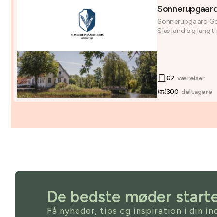
Sonnerupgaar
Sonnerupgaard God
Sjælland og langt f
67
værelser
300
deltagere
De bedste møder starte
Få nyheder, tips og inspiration i din i