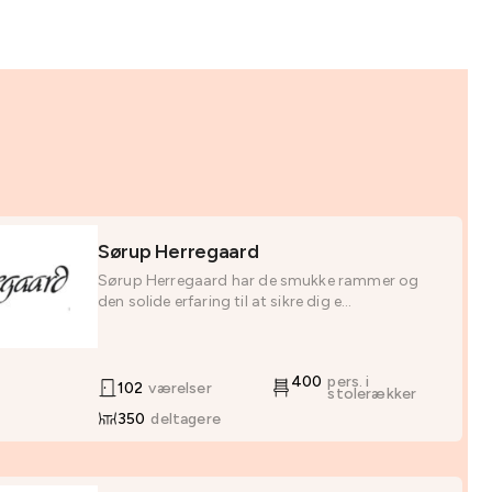
Sørup Herregaard
Sørup Herregaard har de smukke rammer og
den solide erfaring til at sikre dig e...
400
pers. i
102
værelser
stolerækker
350
deltagere