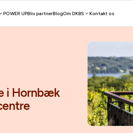
POWER UP
Bliv partner
Blog
Om DKBS
Kontakt os
le i Hornbæk
centre