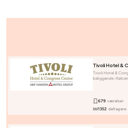
Tivoli Hotel &
Tivoli Hotel & Cong
beliggende i Københ
679
værelser
1352
deltagere