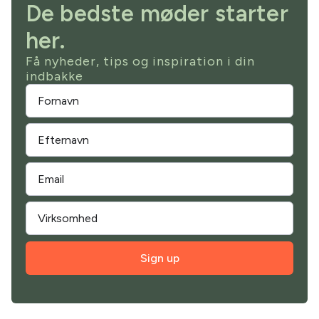
De bedste møder starter
her.
Få nyheder, tips og inspiration i din
indbakke
Sign up