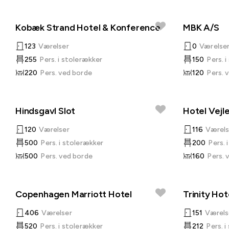
Kobæk Strand Hotel & Konference
MBK A/S
123
Værelser
0
Værelse
255
Pers. i stolerækker
150
Pers. 
220
Pers. ved borde
120
Pers. 
Hindsgavl Slot
Hotel Vejl
120
Værelser
116
Værels
500
Pers. i stolerækker
200
Pers. 
500
Pers. ved borde
160
Pers. 
Copenhagen Marriott Hotel
Trinity Ho
406
Værelser
151
Værels
520
Pers. i stolerækker
212
Pers. 