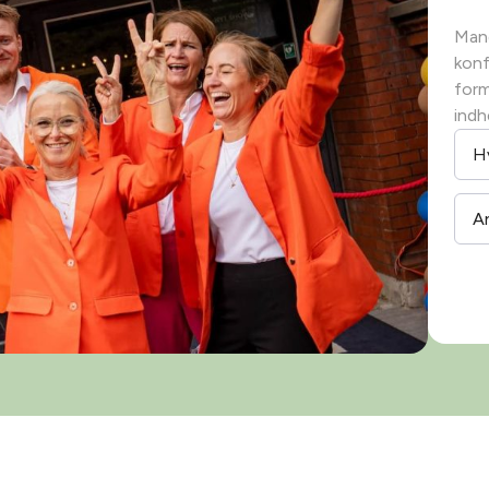
Mang
konf
form
indh