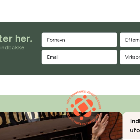
er her.
 indbakke
Ind
ufo