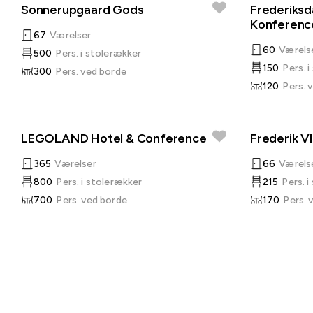
Sonnerupgaard Gods
Frederiksd
Konferenc
67
Værelser
60
Værels
500
Pers. i stolerækker
150
Pers. 
300
Pers. ved borde
120
Pers. 
LEGOLAND Hotel & Conference
Frederik V
365
Værelser
66
Værels
800
Pers. i stolerækker
215
Pers. 
700
Pers. ved borde
170
Pers. 