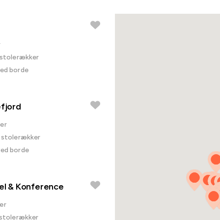
r
i stolerækker
ved borde
efjord
er
i stolerækker
ved borde
tel & Konference
er
i stolerækker