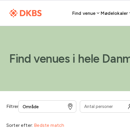
Find venue
Mødelokaler
Find venues i hele Dan
Filtrer
Overnatning
Overenskomst for medarbejdere
Sorter efter:
Bedste match