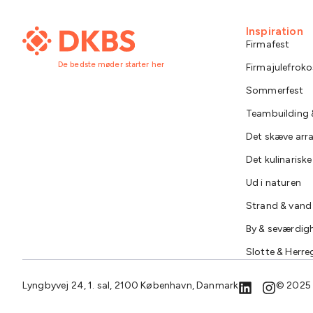
Inspiration
Firmafest
De bedste møder starter her
Firmajulefroko
Sommerfest
Teambuilding &
Det skæve ar
Det kulinarisk
Ud i naturen
Strand & vand
By & seværdig
Slotte & Herre
Lyngbyvej 24, 1. sal, 2100 København, Danmark
© 2025