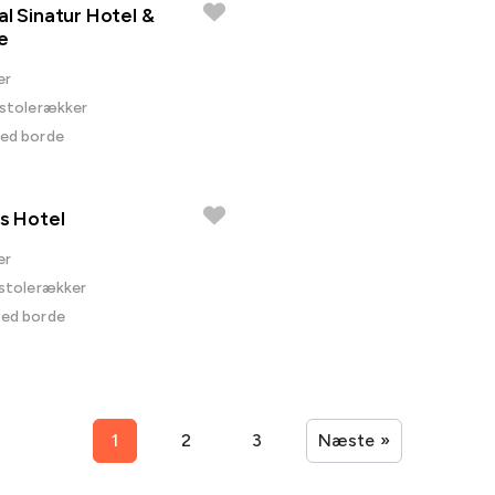
al Sinatur Hotel &
e
er
i stolerækker
ved borde
Is Hotel
er
i stolerækker
ved borde
1
2
3
Næste »