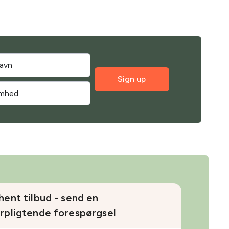
Sign up
hent tilbud - send en
rpligtende forespørgsel