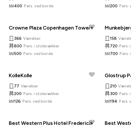
400
Pers. ved borde
200
Pers.
Crowne Plaza Copenhagen Towers
Munkebjer
366
Værelser
158
Værel
800
Pers. i stolerækker
720
Pers. 
500
Pers. ved borde
700
Pers.
KolleKolle
Glostrup P
77
Værelser
210
Værel
200
Pers. i stolerækker
300
Pers. 
126
Pers. ved borde
194
Pers. 
Best Western Plus Hotel Fredericia
Best West