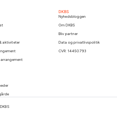
DKBS
Nyhedsbloggen
st
Om DKBS
Bliv partner
 aktiviteter
Data og privatlivspolitik
rangement
CVR: 14450793
e arrangement
heder
gårde
 DKBS