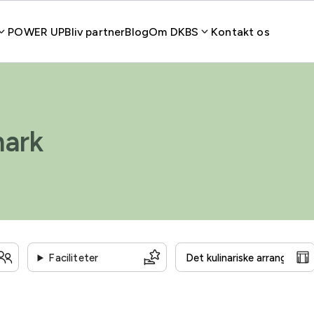
POWER UP
Bliv partner
Blog
Om DKBS
Kontakt os
mark
Faciliteter
Statsaftale
Handicapvenlig
Auditorium
Grønne o