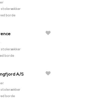
er
i stolerækker
 ved borde
rence
r
i stolerækker
ved borde
ingfjord A/S
er
i stolerækker
ved borde