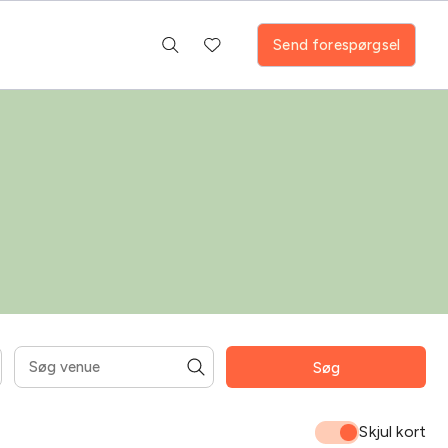
Send forespørgsel
Søg
mråder
Fitness room
Pool
Skjul kort