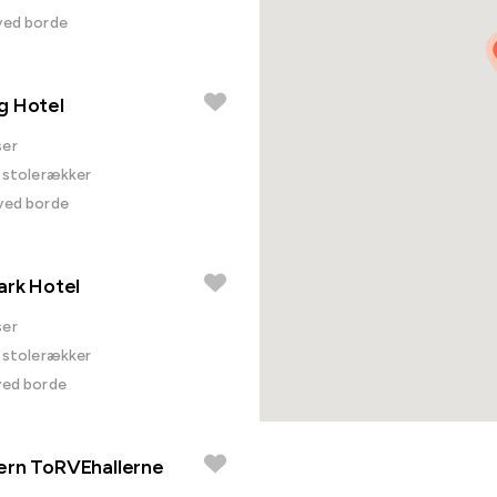
 ved borde
g Hotel
ser
i stolerækker
 ved borde
ark Hotel
ser
i stolerækker
ved borde
ern ToRVEhallerne