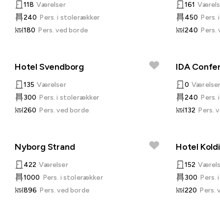
118
Værelser
161
Værels
240
Pers. i stolerækker
450
Pers. 
180
Pers. ved borde
240
Pers.
Hotel Svendborg
IDA Confe
135
Værelser
0
Værelse
300
Pers. i stolerækker
240
Pers. 
260
Pers. ved borde
132
Pers. 
Nyborg Strand
Hotel Kold
422
Værelser
152
Værels
1000
Pers. i stolerækker
300
Pers. 
896
Pers. ved borde
220
Pers. 