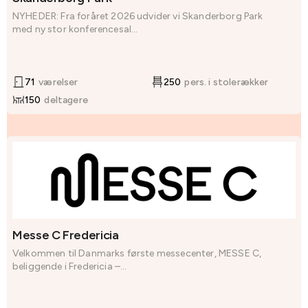
NYHEDER: Fra foråret 2026 udvider vi Skanderborg Park
med ny stor konferencesal...
71
værelser
250
pers. i stolerækker
150
deltagere
Messe C Fredericia
Velkommen til Danmarks første messecenter, MESSE C,
beliggende i Fredericia –...