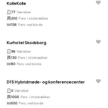
KolleKolle
77
Værelser
200
Pers. i stolerækker
126
Pers. ved borde
Kurhotel Skodsborg
96
Værelser
130
Pers. i stolerækker
80
Pers. ved borde
D15 Hybridmøde- og konferencecenter
0
Værelser
1000
Pers. i stolerækker
500
Pers. ved borde