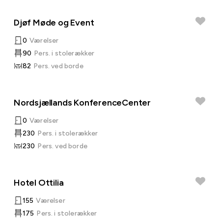
Djøf Møde og Event
0
Værelser
90
Pers. i stolerækker
82
Pers. ved borde
Nordsjællands KonferenceCenter
0
Værelser
230
Pers. i stolerækker
230
Pers. ved borde
Hotel Ottilia
155
Værelser
175
Pers. i stolerækker