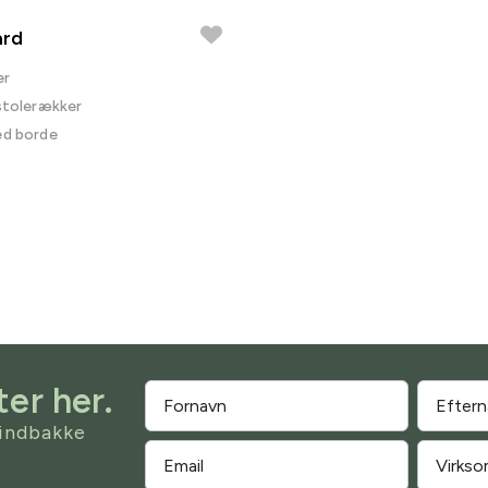
ård
er
 stolerækker
ed borde
er her.
 indbakke