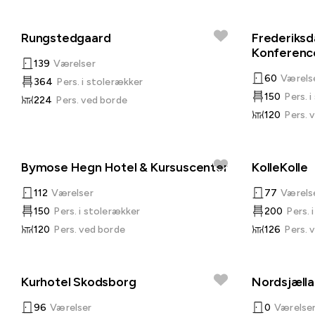
Rungstedgaard
Frederiksd
Konferenc
139
Værelser
60
Værels
364
Pers. i stolerækker
150
Pers. 
224
Pers. ved borde
120
Pers. 
Bymose Hegn Hotel & Kursuscenter
KolleKolle
112
Værelser
77
Værels
150
Pers. i stolerækker
200
Pers. 
120
Pers. ved borde
126
Pers. 
Kurhotel Skodsborg
Nordsjæll
96
Værelser
0
Værelse