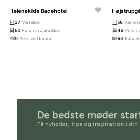
Helenekilde Badehotel
Højstrupg
27
Værelser
58
Værels
50
Pers. i stolerækker
48
Pers. i
0
Pers. ved borde
60
Pers. v
De bedste møder start
Få nyheder, tips og inspiration i din