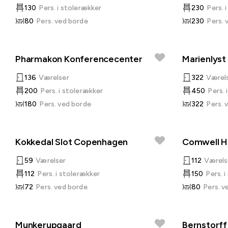
130
Pers. i stolerækker
230
Pers. 
80
Pers. ved borde
230
Pers. 
Pharmakon Konferencecenter
Marienlyst
136
Værelser
322
Værel
200
Pers. i stolerækker
450
Pers. 
180
Pers. ved borde
322
Pers. 
Kokkedal Slot Copenhagen
Comwell H
59
Værelser
112
Værels
112
Pers. i stolerækker
150
Pers. 
72
Pers. ved borde
80
Pers. v
Munkerupgaard
Bernstorff