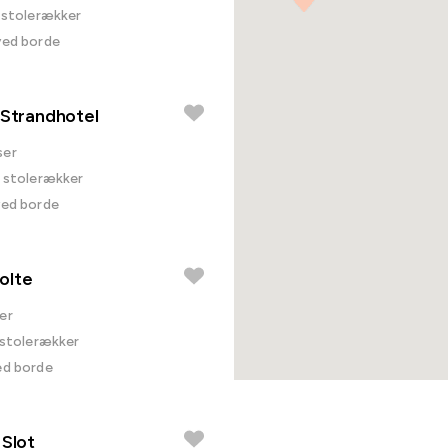
i stolerækker
ved borde
 Strandhotel
ser
i stolerækker
ved borde
olte
er
i stolerækker
ed borde
 Slot