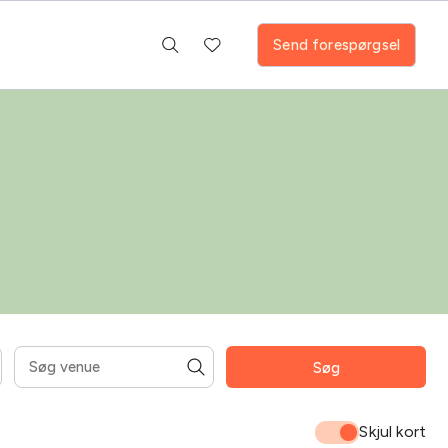
Send forespørgsel
Søg
mråder
Fitness room
Pool
Skjul kort