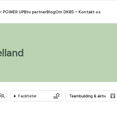
POWER UP
Bliv partner
Blog
Om DKBS
Kontakt os
lland
Faciliteter
Statsaftale
Handicapvenlig
Auditorium
Grønne o