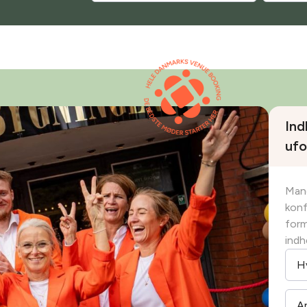
Ind
ufo
Mang
konf
form
indh