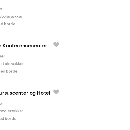
er
 stolerækker
ed borde
 Konferencecenter
ser
i stolerækker
ved borde
ursuscenter og Hotel
er
i stolerækker
ved borde