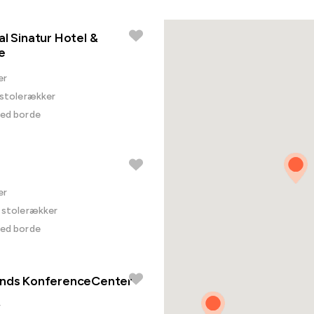
al Sinatur Hotel &
e
er
i stolerækker
ved borde
er
i stolerækker
ved borde
ands KonferenceCenter
r