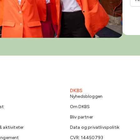
DKBS
Nyhedsbloggen
st
Om DKBS
Bliv partner
 aktiviteter
Data og privatlivspolitik
rangement
CVR: 14450793