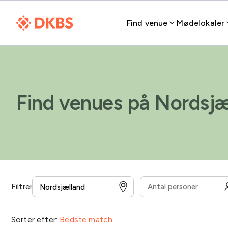
Find venue
Mødelokaler
Find venues på Nordsjæ
Filtrer
Overnatning
Overenskomst for medarbejdere
Sorter efter:
Bedste match