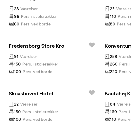
28
Værelser
23
Værels
96
Pers. i stolerækker
110
Pers. i
60
Pers. ved borde
80
Pers. v
Fredensborg Store Kro
Konventum
91
Værelser
259
Værel
150
Pers. i stolerækker
260
Pers. 
100
Pers. ved borde
220
Pers. 
Skovshoved Hotel
Bautahøj K
22
Værelser
84
Værels
150
Pers. i stolerækker
160
Pers. 
100
Pers. ved borde
110
Pers. 