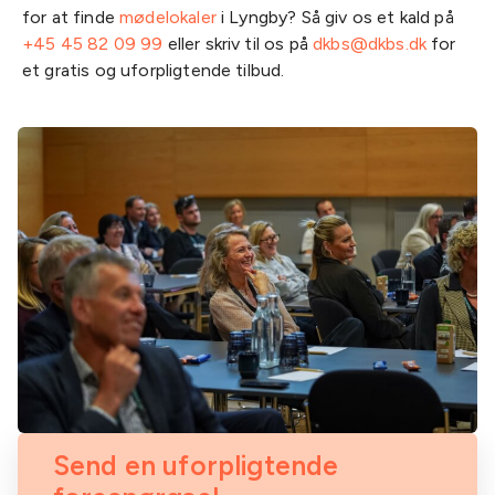
for at finde
mødelokaler
i Lyngby? Så giv os et kald på
+45 45 82 09 99
eller skriv til os på
dkbs@dkbs.dk
for
et gratis og uforpligtende tilbud.
Send en uforpligtende