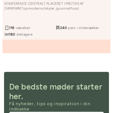
KONFERENCE CENTRALT PLACERET I MIDTEN AF
DANMARKTopmoderne lokaler, gourmetforpl...
118
værelser
240
pers. i stolerækker
180
deltagere
De bedste møder starter
her.
Få nyheder, tips og inspiration i din
indbakke