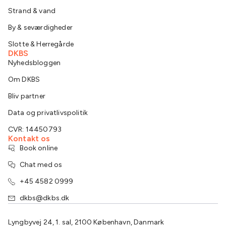
Strand & vand
By & seværdigheder
Slotte & Herregårde
DKBS
Nyhedsbloggen
Om DKBS
Bliv partner
Data og privatlivspolitik
CVR: 14450793
Kontakt os
Book online
Chat med os
+45 4582 0999
dkbs@dkbs.dk
Lyngbyvej 24, 1. sal, 2100 København, Danmark