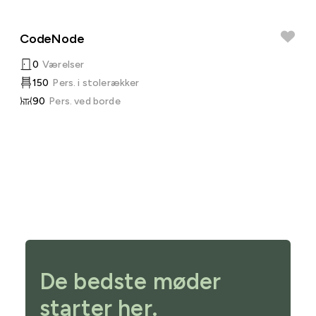
CodeNode
0
Værelser
150
Pers. i stolerækker
90
Pers. ved borde
De bedste møder
starter her.