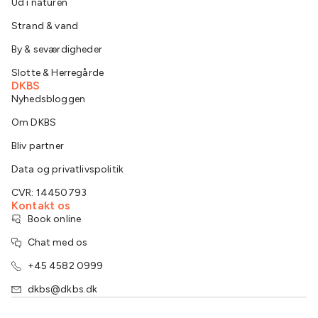
Ud i naturen
Strand & vand
By & seværdigheder
Slotte & Herregårde
DKBS
Nyhedsbloggen
Om DKBS
Bliv partner
Data og privatlivspolitik
CVR: 14450793
Kontakt os
Book online
Chat med os
+45 4582 0999
dkbs@dkbs.dk