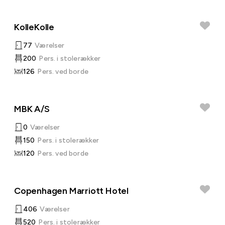
KolleKolle
77
Værelser
200
Pers. i stolerækker
126
Pers. ved borde
MBK A/S
0
Værelser
150
Pers. i stolerækker
120
Pers. ved borde
Copenhagen Marriott Hotel
406
Værelser
520
Pers. i stolerækker