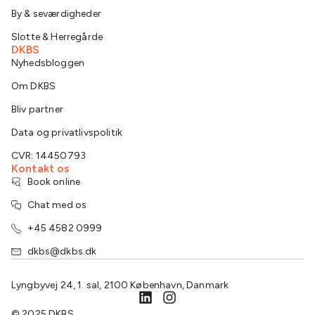
By & seværdigheder
Slotte & Herregårde
DKBS
Nyhedsbloggen
Om DKBS
Bliv partner
Data og privatlivspolitik
CVR: 14450793
Kontakt os
Book online
Chat med os
+45 4582 0999
dkbs@dkbs.dk
Lyngbyvej 24, 1. sal, 2100 København, Danmark
© 2025 DKBS