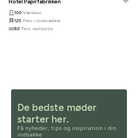
Hotel Papirfabrikken
100
Værelser
120
Pers. i stolerækker
80
Pers. ved borde
De bedste møder
starter her.
Få nyheder, tips og inspiration i din
indbakke