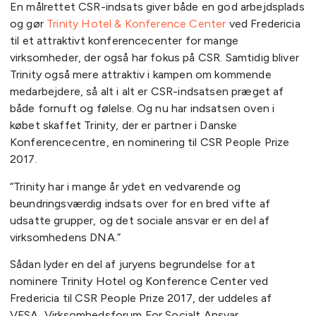
En målrettet CSR-indsats giver både en god arbejdsplads
og gør
Trinity Hotel & Konference Center
ved Fredericia
til et attraktivt konferencecenter for mange
virksomheder, der også har fokus på CSR. Samtidig bliver
Trinity også mere attraktiv i kampen om kommende
medarbejdere, så alt i alt er CSR-indsatsen præget af
både fornuft og følelse. Og nu har indsatsen oven i
købet skaffet Trinity, der er partner i Danske
Konferencecentre, en nominering til CSR People Prize
2017.
“Trinity har i mange år ydet en vedvarende og
beundringsværdig indsats over for en bred vifte af
udsatte grupper, og det sociale ansvar er en del af
virksomhedens DNA.”
Sådan lyder en del af juryens begrundelse for at
nominere Trinity Hotel og Konference Center ved
Fredericia til CSR People Prize 2017, der uddeles af
VFSA, Virksomhedsforum For Socialt Ansvar.