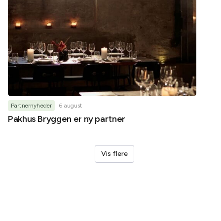
Partnernyheder
6 august
Partner
Pakhus Bryggen er ny partner
Helene
Vis flere