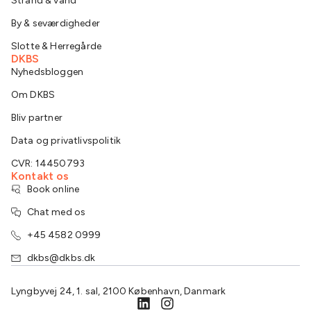
Strand & vand
By & seværdigheder
Slotte & Herregårde
DKBS
Nyhedsbloggen
Om DKBS
Bliv partner
Data og privatlivspolitik
CVR: 14450793
Kontakt os
Book online
Chat med os
+45 4582 0999
dkbs@dkbs.dk
Lyngbyvej 24, 1. sal, 2100 København, Danmark