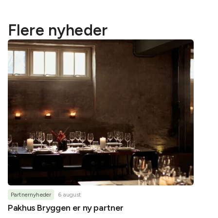
Flere nyheder
Partnernyheder
6 august
Partner
Pakhus Bryggen er ny partner
Helene