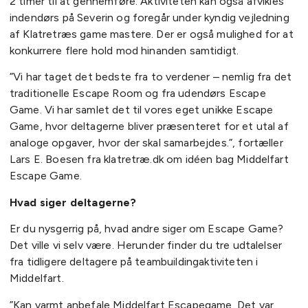
2 timer til at gennemføre. Aktiviteten kan også afvikles
indendørs på Severin og foregår under kyndig vejledning
af Klatretræs game mastere. Der er også mulighed for at
konkurrere flere hold mod hinanden samtidigt.
”Vi har taget det bedste fra to verdener – nemlig fra det
traditionelle Escape Room og fra udendørs Escape
Game. Vi har samlet det til vores eget unikke Escape
Game, hvor deltagerne bliver præsenteret for et utal af
analoge opgaver, hvor der skal samarbejdes.”, fortæller
Lars E. Boesen fra klatretræ.dk om idéen bag Middelfart
Escape Game.
Hvad siger deltagerne?
Er du nysgerrig på, hvad andre siger om Escape Game?
Det ville vi selv være. Herunder finder du tre udtalelser
fra tidligere deltagere på teambuildingaktiviteten i
Middelfart.
”Kan varmt anbefale Middelfart Escapegame. Det var