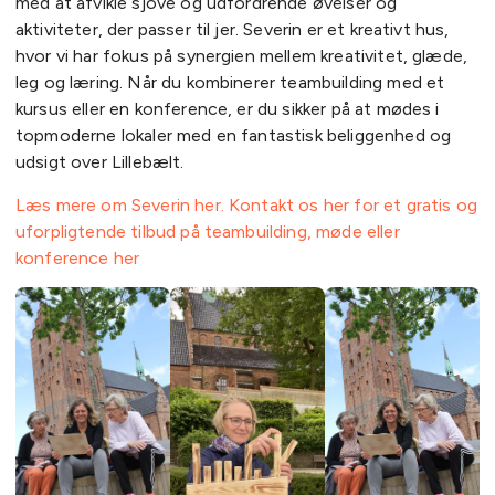
med at afvikle sjove og udfordrende øvelser og
aktiviteter, der passer til jer. Severin er et kreativt hus,
hvor vi har fokus på synergien mellem kreativitet, glæde,
leg og læring. Når du kombinerer teambuilding med et
kursus eller en konference, er du sikker på at mødes i
topmoderne lokaler med en fantastisk beliggenhed og
udsigt over Lillebælt.
Læs mere om Severin her.
Kontakt os her for et gratis og
uforpligtende tilbud på teambuilding, møde eller
konference her