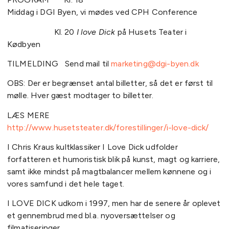
Middag i DGI Byen, vi mødes ved CPH Conference
Kl. 20
I love Dick
på Husets Teater i
Kødbyen
TILMELDING Send mail til
marketing@dgi-byen.dk
OBS: Der er begrænset antal billetter, så det er først til
mølle. Hver gæst modtager to billetter.
LÆS MERE
http://www.husetsteater.dk/forestillinger/i-love-dick/
I Chris Kraus kultklassiker I Love Dick udfolder
forfatteren et humoristisk blik på kunst, magt og karriere,
samt ikke mindst på magtbalancer mellem kønnene og i
vores samfund i det hele taget.
I LOVE DICK udkom i 1997, men har de senere år oplevet
et gennembrud med bl.a. nyoversættelser og
filmatiseringer.