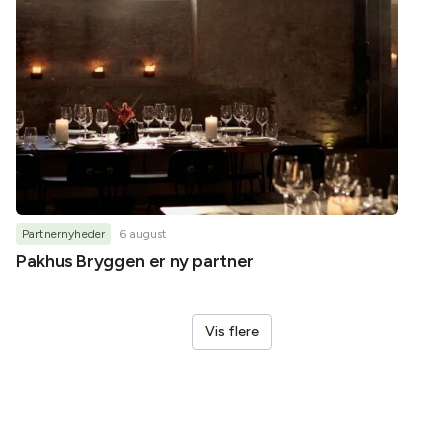
Partnernyheder
6 august
Partner
Pakhus Bryggen er ny partner
Helene
Vis flere