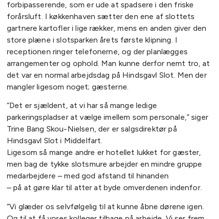
forbipasserende, som er ude at spadsere i den friske
forårsluft. I køkkenhaven sætter den ene af slottets
gartnere kartofler i lige rækker, mens en anden giver den
store plæne i slotsparken årets første klipning. I
receptionen ringer telefonerne, og der planlægges
arrangementer og ophold. Man kunne derfor nemt tro, at
det var en normal arbejdsdag på Hindsgavl Slot. Men der
mangler ligesom noget; gæsterne.
”Det er sjældent, at vi har så mange ledige
parkeringspladser at vælge imellem som personale,” siger
Trine Bang Skou-Nielsen, der er salgsdirektør på
Hindsgavl Slot i Middelfart.
Ligesom så mange andre er hotellet lukket for gæster,
men bag de tykke slotsmure arbejder en mindre gruppe
medarbejdere – med god afstand til hinanden
– på at gøre klar til atter at byde omverdenen indenfor.
”Vi glæder os selvfølgelig til at kunne åbne dørene igen.
Og til at få vores kolleger tilbage på arbejde. Vi ser frem