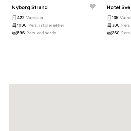
Nyborg Strand
Hotel Sv
422
Værelser
135
Værel
1000
Pers. i stolerækker
300
Pers.
896
Pers. ved borde
260
Pers