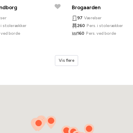
endborg
Brogaarden
ser
97
Værelser
 i stolerækker
260
Pers. i stolerækker
. ved borde
160
Pers. ved borde
Vis flere