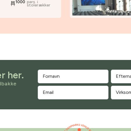
1000
pers. i
stolerækker
r her.
ndbakke