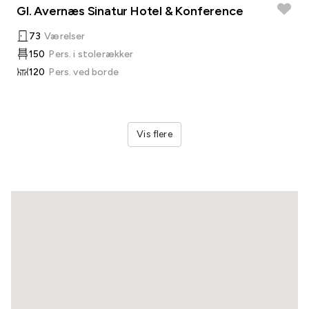
Gl. Avernæs Sinatur Hotel & Konference
73
Værelser
150
Pers. i stolerækker
120
Pers. ved borde
Vis flere