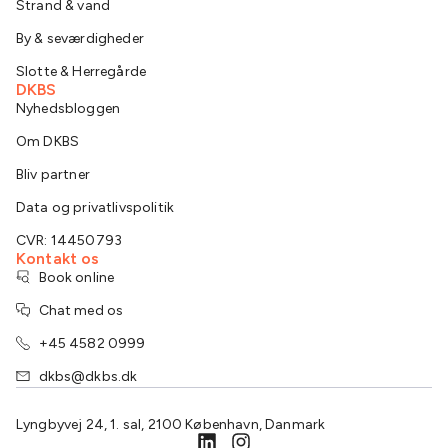
Strand & vand
By & seværdigheder
Slotte & Herregårde
DKBS
Nyhedsbloggen
Om DKBS
Bliv partner
Data og privatlivspolitik
CVR: 14450793
Kontakt os
Book online
Chat med os
+45 4582 0999
dkbs@dkbs.dk
Lyngbyvej 24, 1. sal, 2100 København, Danmark