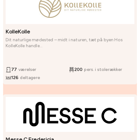
KolleKolle
Dit naturlige mødested – midt i naturen, tæt på byen Hos
KolleKolle handle...
77
værelser
200
pers. i stolerækker
126
deltagere
Messe C Fredericia