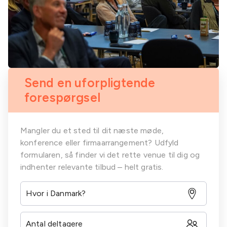
Send en uforpligtende
forespørgsel
Mangler du et sted til dit næste møde,
konference eller firmaarrangement? Udfyld
formularen, så finder vi det rette venue til dig og
indhenter relevante tilbud – helt gratis.