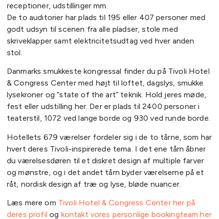
receptioner, udstillinger mm.
De to auditorier har plads til 195 eller 407 personer med
godt udsyn til scenen fra alle pladser, stole med
skriveklapper samt elektricitetsudtag ved hver anden
stol.
Danmarks smukkeste kongressal finder du på Tivoli Hotel
& Congress Center med højt til loftet, dagslys, smukke
lysekroner og “state of the art” teknik. Hold jeres møde,
fest eller udstilling her. Der er plads til 2400 personer i
teaterstil, 1072 ved lange borde og 930 ved runde borde.
Hotellets 679 værelser fordeler sig i de to tårne, som har
hvert deres Tivoli-inspirerede tema. I det ene tårn åbner
du værelsesdøren til et diskret design af multiple farver
og mønstre, og i det andet tårn byder værelserne på et
råt, nordisk design af træ og lyse, bløde nuancer.
Læs mere om
Tivoli Hotel & Congress Center her på
deres profil
og
kontakt vores personlige bookingteam her