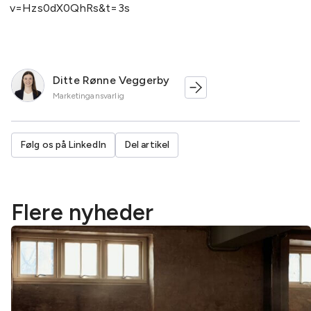
v=Hzs0dX0QhRs&t=3s
Ditte Rønne Veggerby
Marketingansvarlig
Følg os på LinkedIn
Del artikel
Flere nyheder