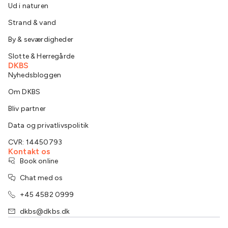
Ud i naturen
Strand & vand
By & seværdigheder
Slotte & Herregårde
DKBS
Nyhedsbloggen
Om DKBS
Bliv partner
Data og privatlivspolitik
CVR: 14450793
Kontakt os
Book online
Chat med os
+45 4582 0999
dkbs@dkbs.dk