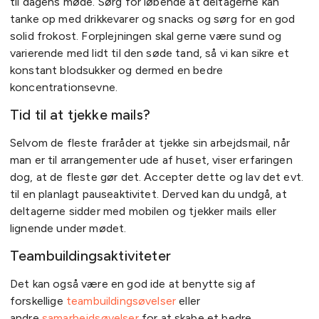
til dagens møde. Sørg for løbende at deltagerne kan
tanke op med drikkevarer og snacks og sørg for en god
solid frokost. Forplejningen skal gerne være sund og
varierende med lidt til den søde tand, så vi kan sikre et
konstant blodsukker og dermed en bedre
koncentrationsevne.
Tid til at tjekke mails?
Selvom de fleste fraråder at tjekke sin arbejdsmail, når
man er til arrangementer ude af huset, viser erfaringen
dog, at de fleste gør det. Accepter dette og lav det evt.
til en planlagt pauseaktivitet. Derved kan du undgå, at
deltagerne sidder med mobilen og tjekker mails eller
lignende under mødet.
Teambuildingsaktiviteter
Det kan også være en god ide at benytte sig af
forskellige
teambuildingsøvelser
eller
andre
samarbejdsøvelser
for at skabe et bedre