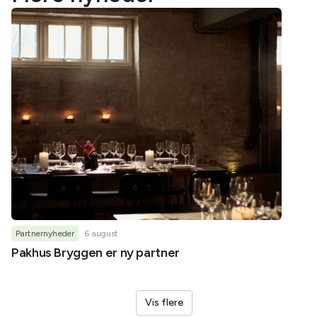
Partnernyheder
6 august
Partner
Pakhus Bryggen er ny partner
Helene
Vis flere