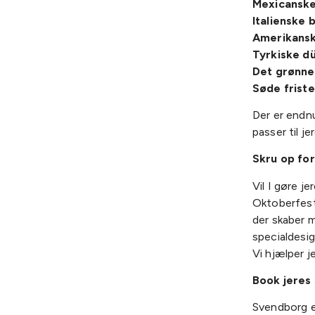
Mexicanske
Italienske 
Amerikansk
Tyrkiske d
Det grønne
Søde friste
Der er endn
passer til je
Skru op for
Vil I gøre j
Oktoberfest 
der skaber m
specialdesig
Vi hjælper 
Book jeres
Svendborg e