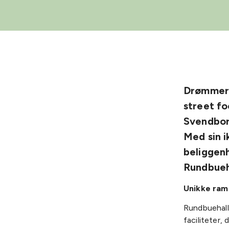
Drømmer I
street fo
Svendborg
Med sin i
beliggen
Rundbueha
Unikke ramm
Rundbuehalle
faciliteter,