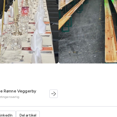
te Rønne Veggerby
tingansvarlig
LinkedIn
Del artikel