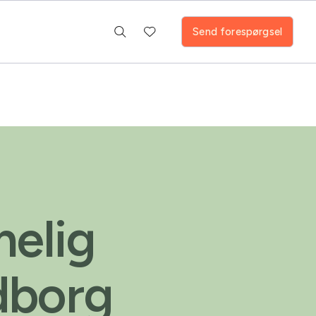
Send forespørgsel
elig
dborg