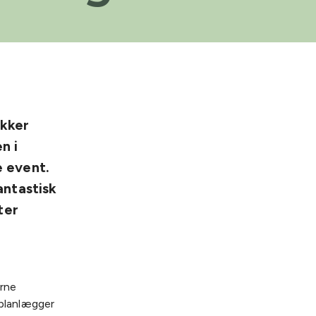
ækker
n i
e event.
antastisk
ter
erne
 planlægger