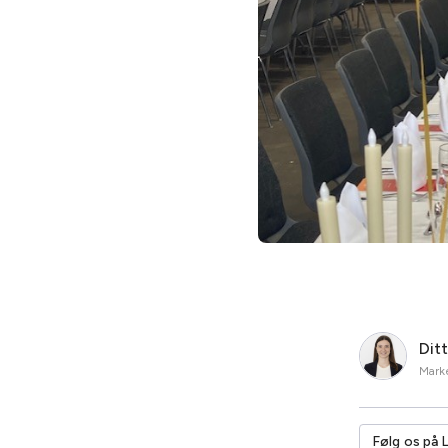
Dit
Marke
Følg os på 