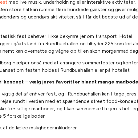
est
med live musik, underholdning eller interaktive aktiviteter, 
. Den store hal kan rumme flere hundrede gæster og giver muli
ndendørs og udendørs aktiviteter, så I får det bedste ud af d
tastisk fest behøver I ikke bekymre jer om transport. Hotel
gger i gåafstand fra Rundbuehallen og tilbyder 225 komfortab
 nemt kan overnatte og vågne op til en skøn morgenmad dag
borg hjælper også med at arrangere sommerfester og konfere
 uanset om festen holdes i Rundbuehallen eller på hotellet.
d-koncept – vælg jeres favoritter blandt mange madbod
vigtig del af enhver fest, og i Rundbuehallen kan I tage jer
rejse rundt i verden med et spændende street food-koncept. 
ke forskellige madboder, og I kan sammensætte jeres helt 
 5 forskellige boder.
uk af de lækre muligheder inkluderer: