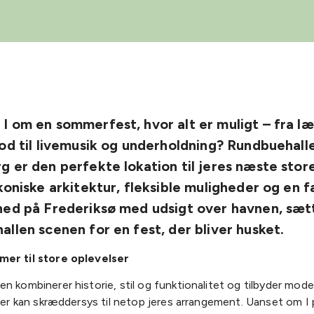
 om en sommerfest, hvor alt er muligt – fra l
od til livemusik og underholdning? Rundbuehalle
 er den perfekte lokation til jeres næste stor
koniske arkitektur, fleksible muligheder og en f
hed på Frederiksø med udsigt over havnen, sæt
llen scenen for en fest, der bliver husket.
er til store oplevelser
n kombinerer historie, stil og funktionalitet og tilbyder mod
 der kan skræddersys til netop jeres arrangement. Uanset om I