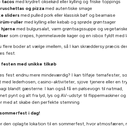
 tacos
med krydret oksekød eller kylling og friske toppings
bruschettas og pizza
med autentiske smage
e sliders
med pulled pork eller klassisk bøf og bearnaise
ürüm-ruller
med kylling eller kebab og sprøde grøntsager
 hjørne
med bulgursalat, varm grøntsagssuppe og vegetariske
lser
som crepes, hjemmelavede kager og en isbox fyldt med l
u flere boder at vælge imellem, så I kan skræddersy præcis d
res fest.
 festen med unikke tilkøb
eres fest endnu mere mindeværdig? I kan tilføje temafester, s
med lederhosen, casino-aktiviteter, sjove tjenere eller en try
agi blandt gæsterne. I kan også få en pølsevogn til natmad,
net pynt og alt fra lyd, lys og AV-udstyr til flippermaskiner o
jer med at skabe den perfekte stemning.
 sommerfest i dag!
r den oplagte lokation til en sommerfest, hvor atmosfæren,