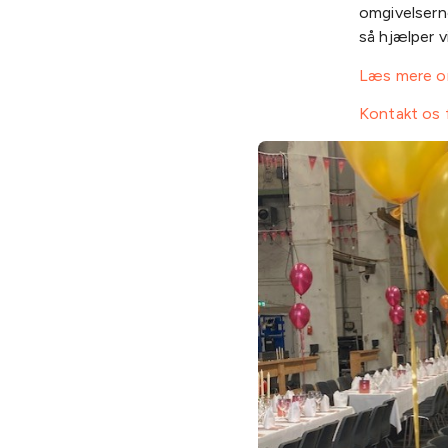
omgivelsern
så hjælper v
Læs mere om
Kontakt os f