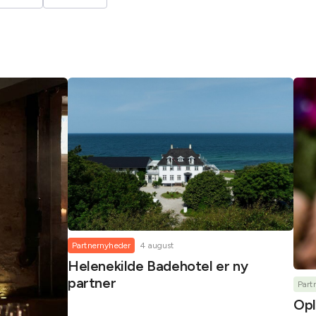
Partnernyheder
4 august
Helenekilde Badehotel er ny
partner
Part
Opl