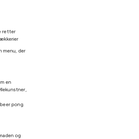
 retter
ækkerier
en menu, der
om en
llekunstner,
g beer pong.
 maden og