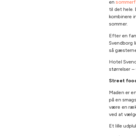
en
sommerf
til det hele
kombinere i
sommer.
Efter en fan
Svendborg li
så gæsterne
Hotel Svend
størrelser –
Street foo
Maden er en 
på en smags
være en ræk
ved at vælge
Et lille udpl