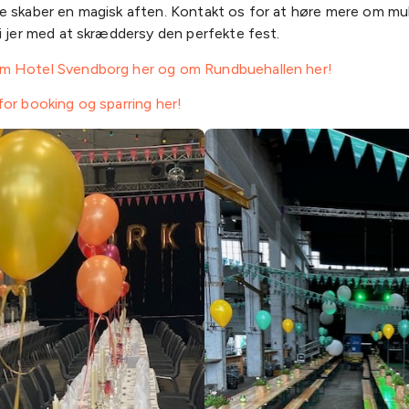
e skaber en magisk aften. Kontakt os for at høre mere om mu
i jer med at skræddersy den perfekte fest.
 Hotel Svendborg her og om Rundbuehallen her!
or booking og sparring her!