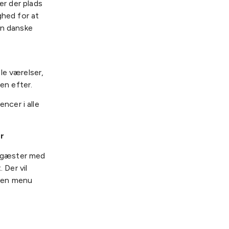
er der plads
ghed for at
en danske
le værelser,
en efter.
ncer i alle
er
es gæster med
Der vil
egen menu