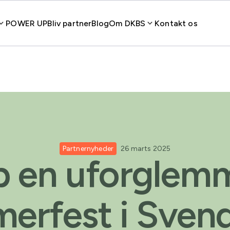
POWER UP
Bliv partner
Blog
Om DKBS
Kontakt os
Partnernyheder
26 marts 2025
b en uforglemm
erfest i Sven