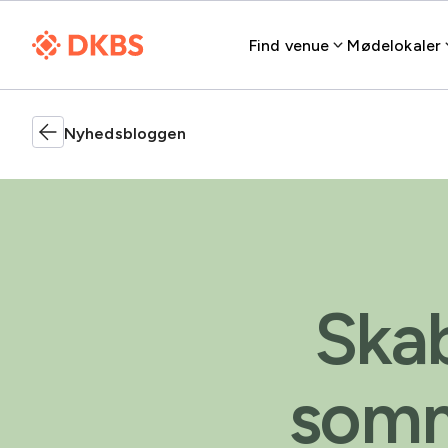
Find venue
Mødelokaler
Nyhedsbloggen
Ska
somm