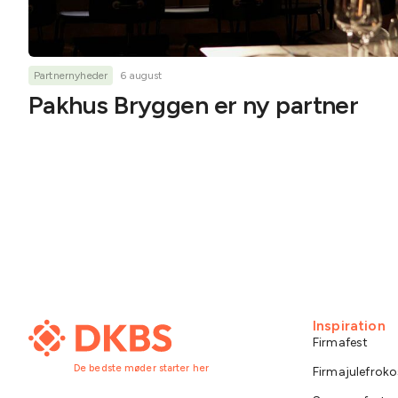
Partnernyheder
6 august
Pakhus Bryggen er ny partner
Inspiration
Firmafest
De bedste møder starter her
Firmajulefroko