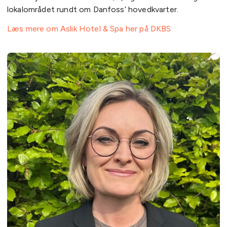
lokalområdet rundt om Danfoss’ hovedkvarter.
Læs mere om Aslik Hotel & Spa her på DKBS