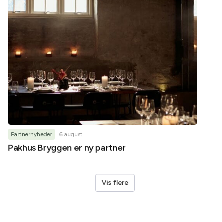
Partnernyheder
6 august
Partner
Pakhus Bryggen er ny partner
Helene
Vis flere