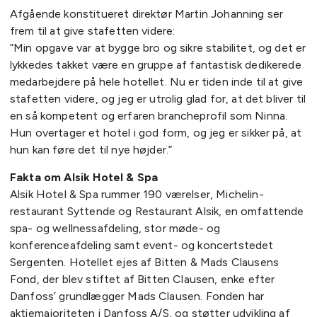
Afgående konstitueret direktør Martin Johanning ser
frem til at give stafetten videre:
”Min opgave var at bygge bro og sikre stabilitet, og det er
lykkedes takket være en gruppe af fantastisk dedikerede
medarbejdere på hele hotellet. Nu er tiden inde til at give
stafetten videre, og jeg er utrolig glad for, at det bliver til
en så kompetent og erfaren brancheprofil som Ninna.
Hun overtager et hotel i god form, og jeg er sikker på, at
hun kan føre det til nye højder.”
Fakta om Alsik Hotel & Spa
Alsik Hotel & Spa rummer 190 værelser, Michelin-
restaurant Syttende og Restaurant Alsik, en omfattende
spa- og wellnessafdeling, stor møde- og
konferenceafdeling samt event- og koncertstedet
Sergenten. Hotellet ejes af Bitten & Mads Clausens
Fond, der blev stiftet af Bitten Clausen, enke efter
Danfoss’ grundlægger Mads Clausen. Fonden har
aktiemajoriteten i Danfoss A/S, og støtter udvikling af