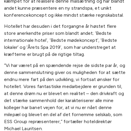
kæmpet for at realisere denne målsætning og har blandt
andet kunne præsentere en ny strandspa, et unikt
konferencekoncept og ikke mindst stærke regnskabstal.
Hotellet har desuden i det forgangne år høstet flere
store anerkendte priser som blandt andet; ’Bedste
internationale hotel’, ’Bedste mødekoncept’, ’Bedste
lokaler’ og ’Årets Spa 2019’, som har understreget at
kræfterne er brugt på de rigtige tiltag.
”Vi har været på en spændende rejse de sidste par år, og
denne sammenslutning giver os muligheden for at sætte
endnu mere fart på den udvikling, vi fortsat ønsker for
hotellet. Vores fantastiske medarbejdere er grunden til,
at denne drøm nu er blevet en realitet – den drivkraft og
det stærke sammenhold der karakteriserer alle mine
kolleger har banet vejen for, at vi nu er nået denne
milepæl og blevet en del af det fornemme selskab, som
ESS Group repræsenterer,” fortæller hoteldirektør
Michael Lauritsen.