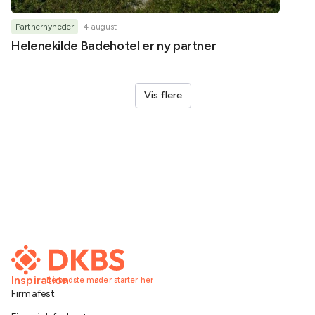
Partnernyheder
4 august
Partner
Helenekilde Badehotel er ny partner
Oplev
LEGO®
Vis flere
Inspiration
De bedste møder starter her
Firmafest