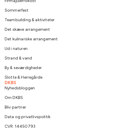
Firmajulefrokost
Sommerfest
Teambuilding & aktiviteter
Det skæve arrangement
Det kulinariske arrangement
Ud i naturen
Strand & vand
By & seværdigheder
Slotte & Herregårde
DKBS
Nyhedsbloggen
Om DKBS
Bliv partner
Data og privatlivspolitik
CVR: 14450793