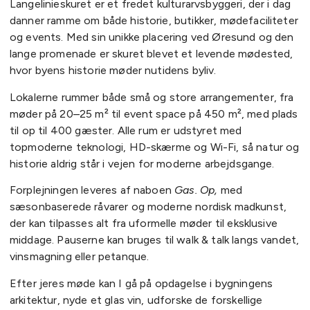
Langelinieskuret er et fredet kulturarvsbyggeri, der i dag
danner ramme om både historie, butikker, mødefaciliteter
og events. Med sin unikke placering ved Øresund og den
lange promenade er skuret blevet et levende mødested,
hvor byens historie møder nutidens byliv.
Lokalerne rummer både små og store arrangementer, fra
møder på 20–25 m² til event space på 450 m², med plads
til op til 400 gæster. Alle rum er udstyret med
topmoderne teknologi, HD-skærme og Wi-Fi, så natur og
historie aldrig står i vejen for moderne arbejdsgange.
Forplejningen leveres af naboen
Gas. Op
,
med
sæsonbaserede råvarer og moderne nordisk madkunst,
der kan tilpasses alt fra uformelle møder til eksklusive
middage. Pauserne kan bruges til walk & talk langs vandet,
vinsmagning eller petanque.
Efter jeres møde kan I gå på opdagelse i bygningens
arkitektur, nyde et glas vin, udforske de forskellige