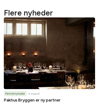
Flere nyheder
Partnernyheder
6 august
Partner
Pakhus Bryggen er ny partner
Helene