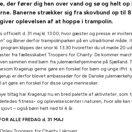
, der fører dig hen over vand og sø og helt op 
ne. Banerne strækker sig fra skovbund op til 
giver oplevelsen af at hoppe i trampolin.
 officielt d. 31 maj kl. 13.00, hvor gæster og presse er invitere
en” og åbner derfor trampolinparken på en utraditionel måde. I
rogram klippes der snor kl. 13.30 hvorefter du vil møde 20 u
aster fra fællesskabet Troopers for Charity. De kommer mar
en sammen med børn fra julemærkehjemmene på Sjælland. T
ligesom Kragerup gerne gøre en forskel for børn og unge ifht. s
gerup er derfor blevet ambassadør for de Danske julemærkeh
il at gøre en forskel for disse unge mennesker.
e tiltag har Kragerup nu en bred palette af aktiviteter, som 
erledes fitness- og oplevelsescenter i naturen, hvor alle kan
sjovt – også børn helt ned til 4 år.
OR ALLE FREDAG d. 31 MAJ
: Oplev Troopers for Charity I skoven