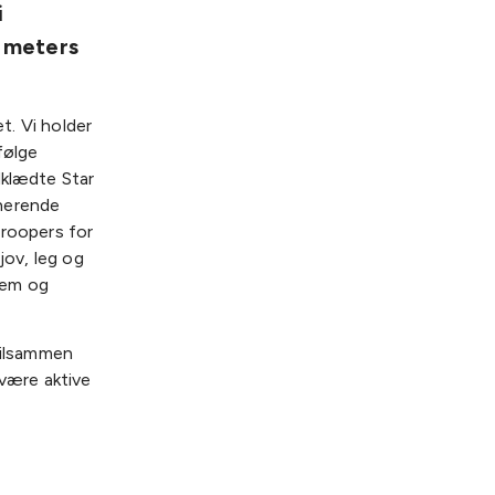
i
8 meters
t. Vi holder
følge
dklædte Star
cherende
roopers for
jov, leg og
jem og
tilsammen
 være aktive