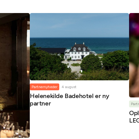
Partnernyheder
4 august
Helenekilde Badehotel er ny
partner
Part
Opl
LEG