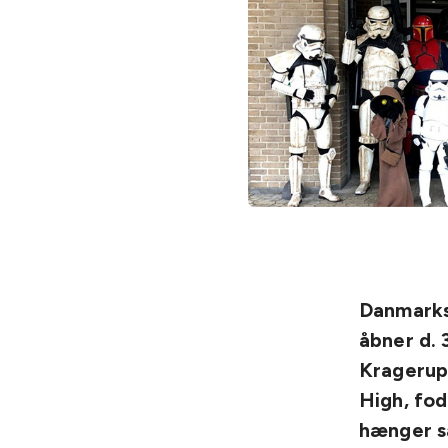
Danmarks
åbner d. 
Kragerup
High, fo
hænger s