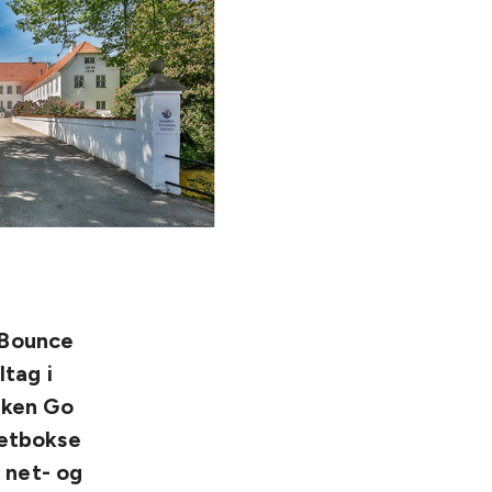
 Bounce
ltag i
rken Go
netbokse
 net- og