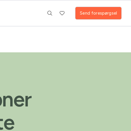
Send forespørgsel
bner
te