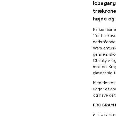
løbegange
trækroner
højde og 
Parken åbnes
”fest i skov
nedstående p
Wars entusi
gennem skov
Charity vil 
motion. Kra
glæder sig t
Med dette ny
udgør et and
og have det 
PROGRAM F
kl. 15-17.00