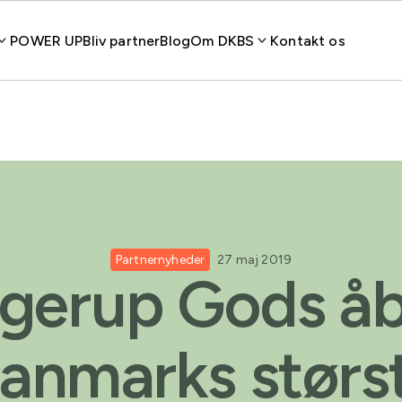
POWER UP
Bliv partner
Blog
Om DKBS
Kontakt os
Partnernyheder
27 maj 2019
gerup Gods å
anmarks størs