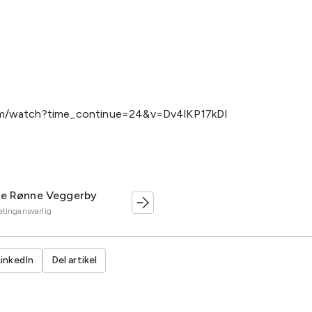
m/watch?time_continue=24&v=Dv4lKP17kDI
te Rønne Veggerby
tingansvarlig
LinkedIn
Del artikel