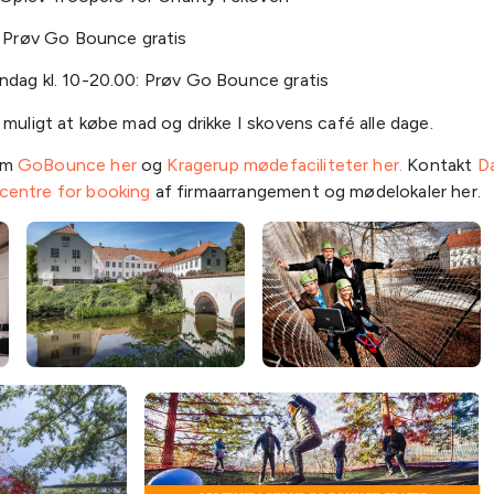
: Prøv Go Bounce gratis
ndag kl. 10-20.00: Prøv Go Bounce gratis
 muligt at købe mad og drikke I skovens café alle dage.
om
GoBounce her
og
Kragerup mødefaciliteter her.
Kontakt
D
entre for booking
af firmaarrangement og mødelokaler her.