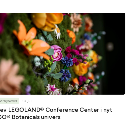
nernyheder
30 juli
ev LEGOLAND® Conference Center i nyt
O® Botanicals univers