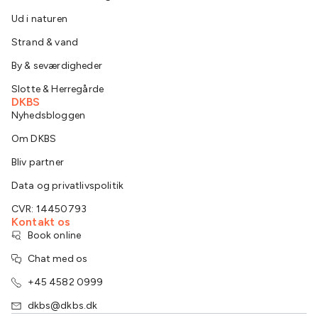
Ud i naturen
Strand & vand
By & seværdigheder
Slotte & Herregårde
DKBS
Nyhedsbloggen
Om DKBS
Bliv partner
Data og privatlivspolitik
CVR: 14450793
Kontakt os
Book online
Chat med os
+45 4582 0999
dkbs@dkbs.dk