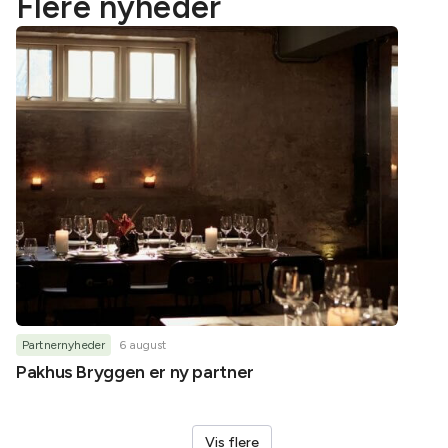
Flere nyheder
Partnernyheder
6 august
Partner
Pakhus Bryggen er ny partner
Helene
Vis flere