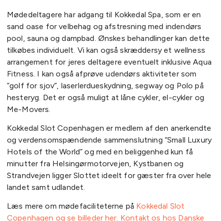
Mødedeltagere har adgang til Kokkedal Spa, som er en
sand oase for velbehag og afstresning med
indendørs
pool, sauna og dampbad. Ønskes behandlinger kan dette
tilkøbes individuelt. Vi kan også skræddersy et wellness
arrangement for jeres deltagere eventuelt inklusive Aqua
Fitness. I kan også afprøve udendørs aktiviteter som
”golf for sjov”, laserlerdueskydning, segway og Polo på
hesteryg. Det er også muligt at låne cykler, el-cykler og
Me-Movers.
Kokkedal Slot Copenhagen er medlem af den anerkendte
og verdensomspændende sammenslutning “Small Luxury
Hotels of the World” og med en beliggenhed kun få
minutter fra Helsingørmotorvejen, Kystbanen og
Strandvejen ligger Slottet ideelt for gæster fra over hele
landet samt udlandet.
Læs mere om mødefaciliteterne på
Kokkedal Slot
Copenhagen og se billeder her.
Kontakt os hos Danske