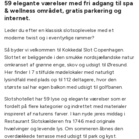
59 elegante værelser med fri adgang til spa
& wellness området, gratis parkering og
internet.
Leder du efter en klassisk slotsoplevelse med et
moderne twist og i eventyrlige rammer?
Så byder vi velkommen til Kokkedal Slot Copenhagen.
Slottet er beliggende i den smukke nordsjællandske natur
omkranset af grønne enge, skov og udsigt til Øresund.
Her finder I 7 stilfulde mødelokaler med naturligt
lysindfald med plads op til 112 deltagere, hvor den
største sal har egen balkon med udsigt til golfbanen.
Slotshotellet har 59 lyse og elegante værelser som er
fordelt på flere kategorier og indrettet med materialer
inspireret af naturens farver. I kan nyde jeres middag i
Restaurant
Slotskælderen fra 1746 med originale
hvælvinger og levende lys. Om sommeren åbnes den
overdækkede terrasse med udsigt til park og kyst.