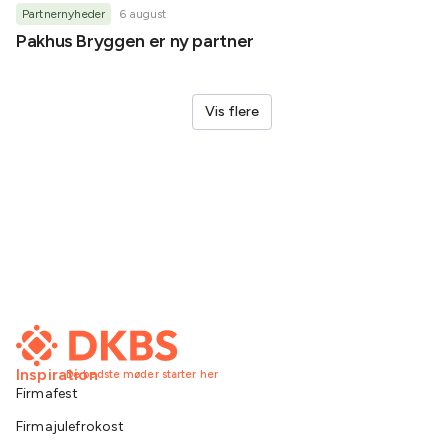
Partnernyheder
6 august
Partner
Pakhus Bryggen er ny partner
Helene
Vis flere
Inspiration
De bedste møder starter her
Firmafest
Firmajulefrokost