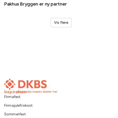
Pakhus Bryggen er ny partner
Helene
Vis flere
Inspiration
De bedste møder starter her
Firmafest
Firmajulefrokost
Sommerfest