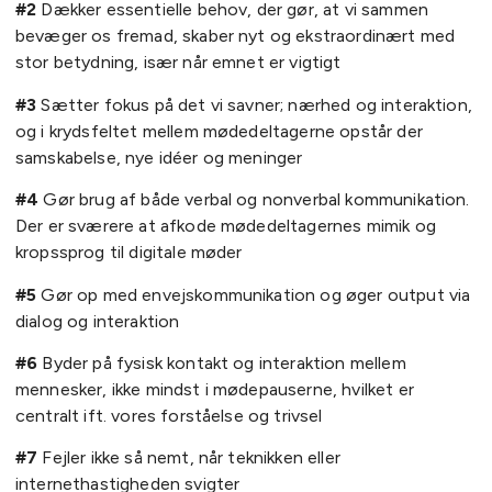
#2
Dækker essentielle behov, der gør, at vi sammen
bevæger os fremad, skaber nyt og ekstraordinært med
stor betydning, især når emnet er vigtigt
#3
Sætter fokus på det vi savner; nærhed og interaktion,
og i krydsfeltet mellem mødedeltagerne opstår der
samskabelse, nye idéer og meninger
#4
Gør brug af både verbal og nonverbal kommunikation.
Der er sværere at afkode mødedeltagernes mimik og
kropssprog til digitale møder
#5
Gør op med envejskommunikation og øger output via
dialog og interaktion
#6
Byder på fysisk kontakt og interaktion mellem
mennesker, ikke mindst i mødepauserne, hvilket er
centralt ift. vores forståelse og trivsel
#7
Fejler ikke så nemt, når teknikken eller
internethastigheden svigter