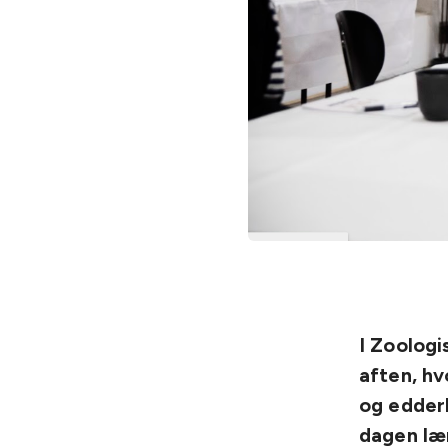
I Zoolog
aften, hv
og edderk
dagen læn