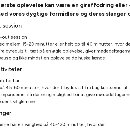
ørste oplevelse kan være en giraffodring eller 
ed vores dygtige formidlere og deres slanger 
 session
-out session
ed mellem 15-20 minutter eller helt op til 40 minutter, hvor d
 fra dyrequiz til tæt på en øgle oplevelse, giver mødedeltagern
 pause og ikke mindst en oplevelse de huske længe.
iviteter
iteter har
på 45-60 minutter, hvor der tilbydes alt fra bag kulisserne til
impanserne, så der er rig mulighed for at give mødedeltagern
 sent vil glemme.
nger
erne har en varighed på 45-120 minutter, hvor der