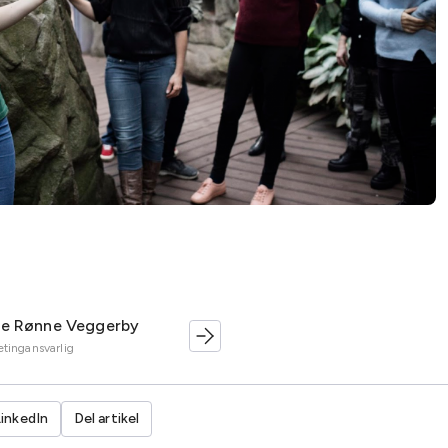
te Rønne Veggerby
tingansvarlig
LinkedIn
Del artikel