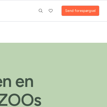
Send forespørgsel
en en
d ZOOs