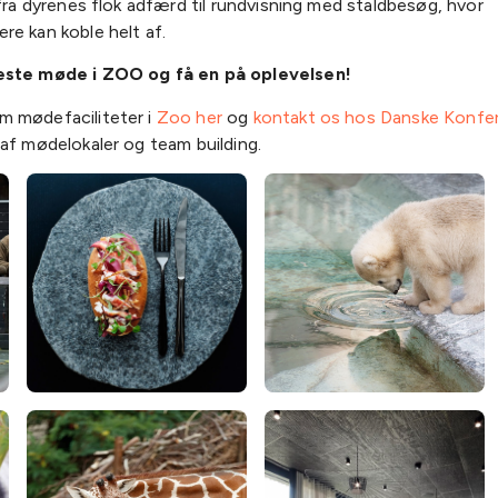
 fra dyrenes flok adfærd til rundvisning med staldbesøg, hvor
re kan koble helt af.
æste møde i ZOO og få en på oplevelsen!
 mødefaciliteter i
Zoo her
og
kontakt os hos Danske Konfe
af mødelokaler og team building.