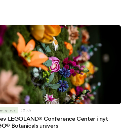
nernyheder
30 juli
ev LEGOLAND® Conference Center i nyt
O® Botanicals univers