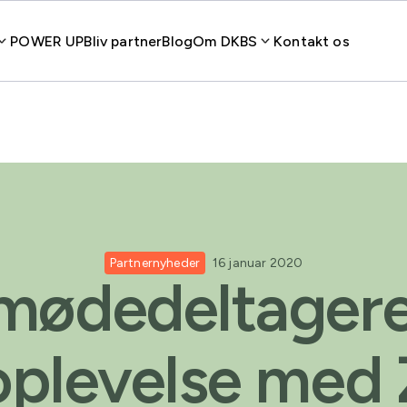
POWER UP
Bliv partner
Blog
Om DKBS
Kontakt os
Partnernyheder
16 januar 2020
mødedeltager
oplevelse me