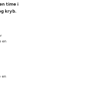
en time i
og kryb.
er
e en
e en