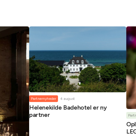
Partnernyheder
4 august
Helenekilde Badehotel er ny
partner
Part
Opl
LEG