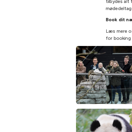
tilbydes alt
mødedeltage
Book dit n
Læs mere om
for booking 