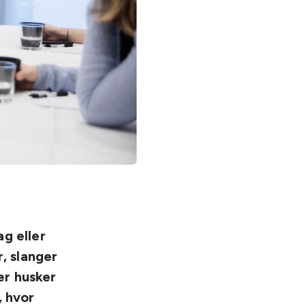
g eller
, slanger
er husker
, hvor