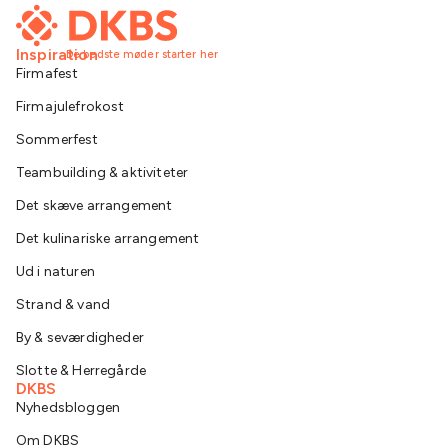
Inspiration
De bedste møder starter her
Firmafest
Firmajulefrokost
Sommerfest
Teambuilding & aktiviteter
Det skæve arrangement
Det kulinariske arrangement
Ud i naturen
Strand & vand
By & seværdigheder
Slotte & Herregårde
DKBS
Nyhedsbloggen
Om DKBS