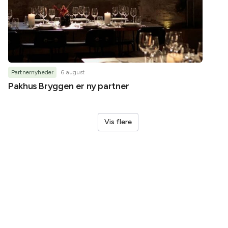
Partnernyheder
6 august
Partner
Pakhus Bryggen er ny partner
Helene
Vis flere