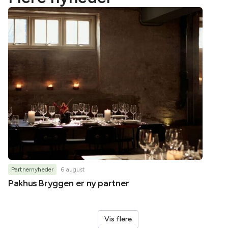
Partnernyheder
6 august
Partner
Pakhus Bryggen er ny partner
Helene
Vis flere