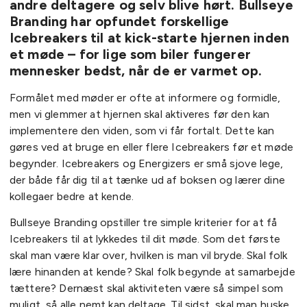
andre deltagere og selv blive hørt. Bullseye
Branding har opfundet forskellige
Icebreakers til at kick-starte hjernen inden
et møde – for lige som biler fungerer
mennesker bedst, når de er varmet op.
Formålet med møder er ofte at informere og formidle,
men vi glemmer at hjernen skal aktiveres før den kan
implementere den viden, som vi får fortalt. Dette kan
gøres ved at bruge en eller flere Icebreakers før et møde
begynder. Icebreakers og Energizers er små sjove lege,
der både får dig til at tænke ud af boksen og lærer dine
kollegaer bedre at kende.
Bullseye Branding opstiller tre simple kriterier for at få
Icebreakers til at lykkedes til dit møde. Som det første
skal man være klar over, hvilken is man vil bryde. Skal folk
lære hinanden at kende? Skal folk begynde at samarbejde
tættere? Dernæst skal aktiviteten være så simpel som
muligt, så alle nemt kan deltage. Til sidst, skal man huske