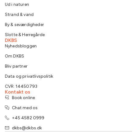
Ud i naturen
Strand & vand
By & seværdigheder
Slotte & Herregårde
DKBS
Nyhedsbloggen
Om DKBS
Bliv partner
Data og privatlivspolitik
CVR: 14450793
Kontakt os
Book online
Chat med os
+45 4582 0999
dkbs@dkbs.dk