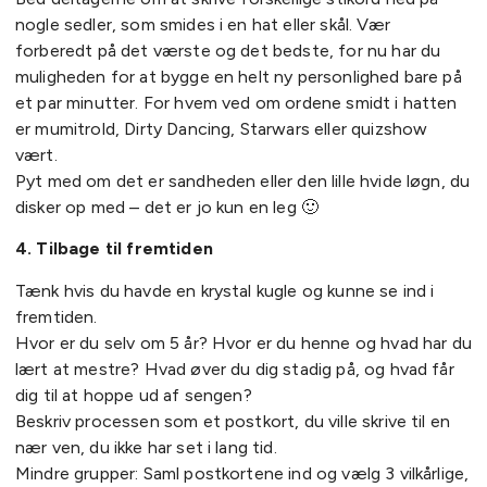
nogle sedler, som smides i en hat eller skål. Vær
forberedt på det værste og det bedste, for nu har du
muligheden for at bygge en helt ny personlighed bare på
et par minutter. For hvem ved om ordene smidt i hatten
er mumitrold, Dirty Dancing, Starwars eller quizshow
vært.
Pyt med om det er sandheden eller den lille hvide løgn, du
disker op med – det er jo kun en leg 🙂
4. Tilbage til fremtiden
Tænk hvis du havde en krystal kugle og kunne se ind i
fremtiden.
Hvor er du selv om 5 år? Hvor er du henne og hvad har du
lært at mestre? Hvad øver du dig stadig på, og hvad får
dig til at hoppe ud af sengen?
Beskriv processen som et postkort, du ville skrive til en
nær ven, du ikke har set i lang tid.
Mindre grupper: Saml postkortene ind og vælg 3 vilkårlige,