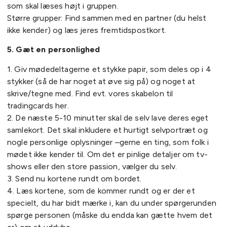
som skal læses højt i gruppen.
Større grupper: Find sammen med en partner (du helst
ikke kender) og læs jeres fremtidspostkort.
5. Gæt en personlighed
1. Giv mødedeltagerne et stykke papir, som deles op i 4
stykker (så de har noget at øve sig på) og noget at
skrive/tegne med. Find evt. vores skabelon til
tradingcards her.
2. De næste 5-10 minutter skal de selv lave deres eget
samlekort. Det skal inkludere et hurtigt selvportræt og
nogle personlige oplysninger –gerne en ting, som folk i
mødet ikke kender til. Om det er pinlige detaljer om tv-
shows eller den store passion, vælger du selv.
3. Send nu kortene rundt om bordet.
4. Læs kortene, som de kommer rundt og er der et
specielt, du har bidt mærke i, kan du under spørgerunden
spørge personen (måske du endda kan gætte hvem det