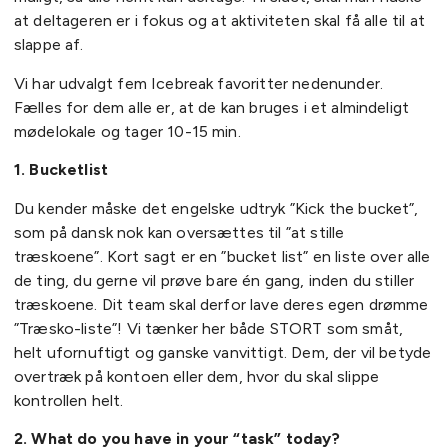
at deltageren er i fokus og at aktiviteten skal få alle til at
slappe af.
Vi har udvalgt fem Icebreak favoritter nedenunder.
Fælles for dem alle er, at de kan bruges i et almindeligt
mødelokale og tager 10-15 min.
1. Bucketlist
Du kender måske det engelske udtryk ”Kick the bucket”,
som på dansk nok kan oversættes til ”at stille
træskoene”. Kort sagt er en ”bucket list” en liste over alle
de ting, du gerne vil prøve bare én gang, inden du stiller
træskoene. Dit team skal derfor lave deres egen drømme
”Træsko-liste”! Vi tænker her både STORT som småt,
helt ufornuftigt og ganske vanvittigt. Dem, der vil betyde
overtræk på kontoen eller dem, hvor du skal slippe
kontrollen helt.
2. What do you have in your “task” today?