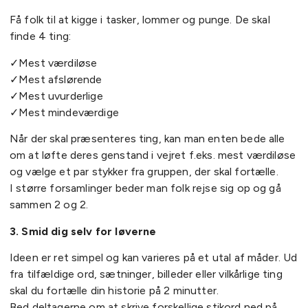
Få folk til at kigge i tasker, lommer og punge. De skal
finde 4 ting:
✓Mest værdiløse
✓Mest afslørende
✓Mest uvurderlige
✓Mest mindeværdige
Når der skal præsenteres ting, kan man enten bede alle
om at løfte deres genstand i vejret f.eks. mest værdiløse
og vælge et par stykker fra gruppen, der skal fortælle.
I større forsamlinger beder man folk rejse sig op og gå
sammen 2 og 2.
3. Smid dig selv for løverne
Ideen er ret simpel og kan varieres på et utal af måder. Ud
fra tilfældige ord, sætninger, billeder eller vilkårlige ting
skal du fortælle din historie på 2 minutter.
Bed deltagerne om at skrive forskellige stikord ned på