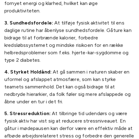
fornyet energi og klarhed, hvilket kan øge
produktiviteten.
3. Sundhedsfordele:
At tilføje fysisk aktivitet til ens
daglige rutine har åbenlyse sundhedsfordele. Gåture kan
bidrage til at forbrænde kalorier, forbedre
kredsløbssystemet og mindske risikoen for en række
helbredsproblemer som f.eks. hjerte-kar-sygdomme og
type 2 diabetes.
4. Styrket Holdånd:
At gå sammen i naturen skaber en
uformel og afslappet atmosfære, som kan styrke
teamets sammenhold. Det kan også bidrage til at
nedbryde hierarkier, da folk føler sig mere afslappede og
åbne under en tur i det fri.
5. Stressreduktion:
At tilbringe tid udendørs og være
fysisk aktiv har vist sig at reducere stressniveauet. En
gåtur i mødepausen kan derfor være en effektiv måde at
afbøde arbejdsrelateret stress og forbedre den generelle