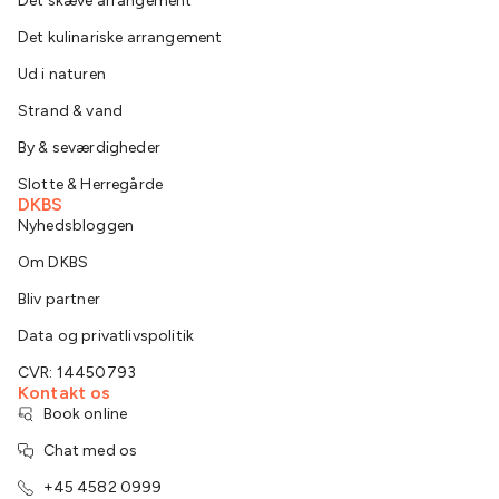
Det skæve arrangement
Det kulinariske arrangement
Ud i naturen
Strand & vand
By & seværdigheder
Slotte & Herregårde
DKBS
Nyhedsbloggen
Om DKBS
Bliv partner
Data og privatlivspolitik
CVR: 14450793
Kontakt os
Book online
Chat med os
+45 4582 0999