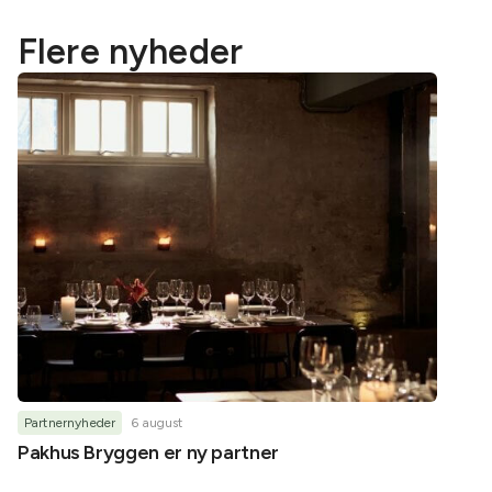
Flere nyheder
Partnernyheder
6 august
Partner
Pakhus Bryggen er ny partner
Helene