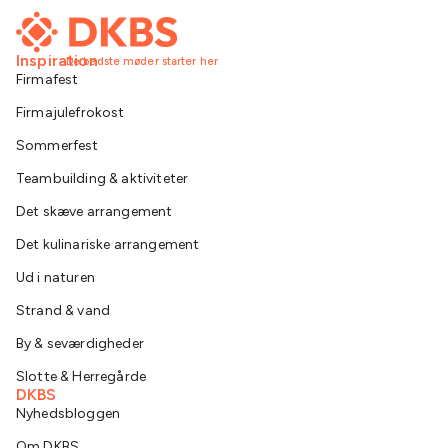
Inspiration
De bedste møder starter her
Firmafest
Firmajulefrokost
Sommerfest
Teambuilding & aktiviteter
Det skæve arrangement
Det kulinariske arrangement
Ud i naturen
Strand & vand
By & seværdigheder
Slotte & Herregårde
DKBS
Nyhedsbloggen
Om DKBS