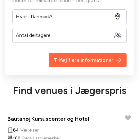
indhenter relevante tilbud – helt gratis.
Tilføj flere informationer
Find venues i Jægerspris
Bautahøj Kursuscenter og Hotel
84
Værelser
160
Pers. i stolerækker