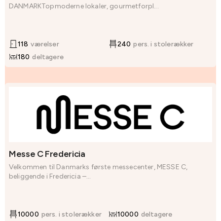
DANMARKTopmoderne lokaler, gourmetforpl...
118
værelser
240
pers. i stolerækker
180
deltagere
Messe C Fredericia
Velkommen til Danmarks første messecenter, MESSE C,
beliggende i Fredericia –...
10000
pers. i stolerækker
10000
deltagere